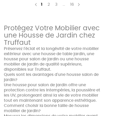
Page
You're currently reading page
Page
Page
Page
1
2
3
...
16
Page
Précédent
Page
Suivant
Protégez Votre Mobilier avec
une Housse de Jardin chez
Truffaut
Préservez l'éclat et la longévité de votre mobilier
extérieur avec une housse de table jardin, une
housse pour salon de jardin ou une housse
mobilier de jardin de qualité supérieure,
disponibles sur Truffaut.
Quels sont les avantages d'une housse salon de
jardin?
Une housse pour salon de jardin offre une
protection contre les intempéries, la poussière et
les UV, prolongeant ainsi la vie de votre mobilier
tout en maintenant son apparence esthétique.
Comment choisir la bonne taille de housse
mobilier de jardin?