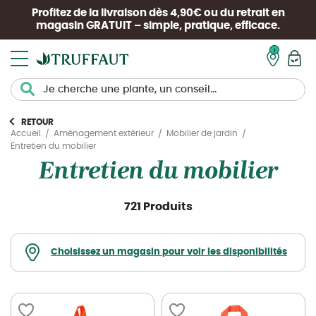
Profitez de la livraison dès 4,90€ ou du retrait en
magasin
GRATUIT
– simple, pratique, efficace.
Mon pan
RETOUR
Accueil
Aménagement extérieur
Mobilier de jardin
Entretien du mobilier
Entretien du mobilier
721 Produits
Choisissez un magasin pour voir les disponibilités