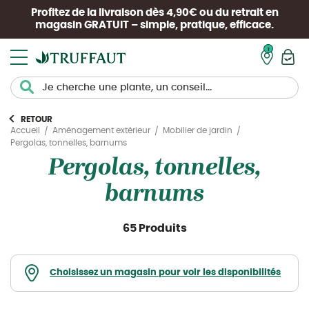
Profitez de la livraison dès 4,90€ ou du retrait en
magasin
GRATUIT
– simple, pratique, efficace.
Mon pan
RETOUR
Accueil
Aménagement extérieur
Mobilier de jardin
Pergolas, tonnelles, barnums
Pergolas, tonnelles,
barnums
65 Produits
Choisissez un magasin pour voir les disponibilités