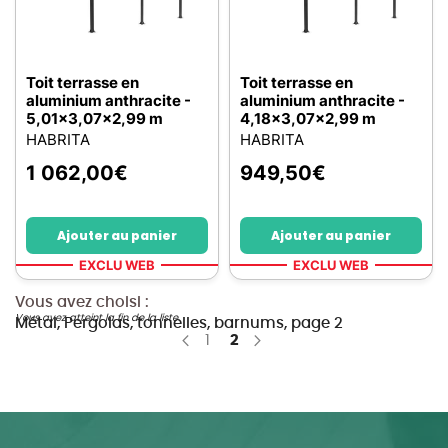
Toit terrasse en
Toit terrasse en
aluminium anthracite -
aluminium anthracite -
5,01x3,07x2,99 m
4,18x3,07x2,99 m
HABRITA
HABRITA
1 062,00
€
949,50
€
Ajouter au panier
Ajouter au panier
EXCLU WEB
EXCLU WEB
Vous avez choisi :
Vous avez atteint la fin de la liste.
Métal, Pergolas, tonnelles, barnums, page 2
Page
Page
You're currently reading pag
1
2
Page
Précédent
Page
Suivant