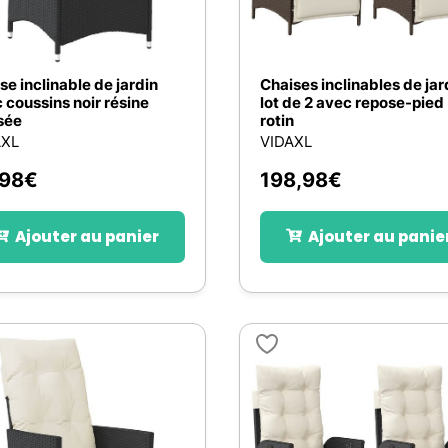
se inclinable de jardin
Chaises inclinables de jar
 coussins noir résine
lot de 2 avec repose-pied
sée
rotin
AXL
VIDAXL
,98
€
198,98
€
Ajouter au panier
Ajouter au panie