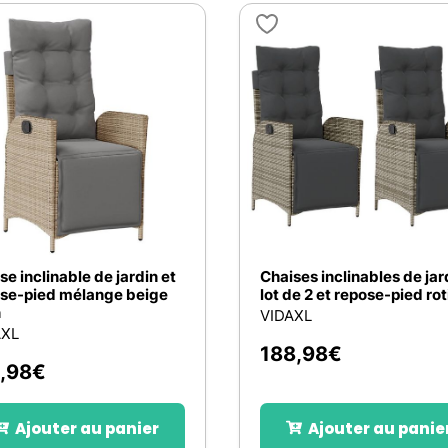
se inclinable de jardin et
Chaises inclinables de jar
se-pied mélange beige
lot de 2 et repose-pied rot
n
VIDAXL
AXL
188,98
€
,98
€
Ajouter au panier
Ajouter au panie