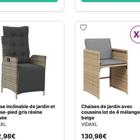
se inclinable de jardin et
Chaises de jardin avec
se-pied gris résine
coussins lot de 4 mélange
sée
beige
AXL
VIDAXL
2,98
€
130,98
€