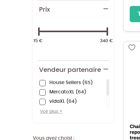
Cuir
2
Prix
15 €
340 €
Vendeur partenaire
House Sellers
65
MercatoXL
64
vidaXL
64
ZOOMICI
50
Voir plus
EuroStore
5
Chai
repo
tres
Vous avez choisi :