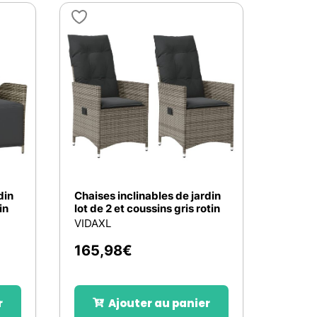
din
Chaises inclinables de jardin
in
lot de 2 et coussins gris rotin
VIDAXL
165,98
€
r
Ajouter au panier