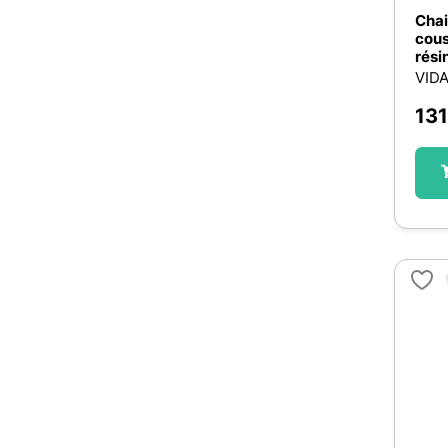
Chai
cous
rési
VID
131