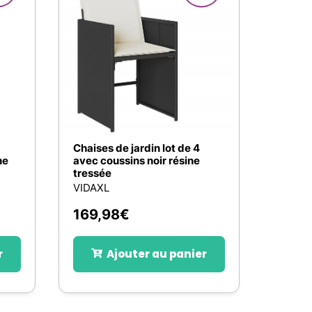
Nos marques de la nature
Découvrez nos marques
Mon potager
Nos marques de la nature
Ventes éphémères de plantes
Chaises de jardin lot de 4
ne
avec coussins noir résine
tressée
VIDAXL
169,98
€
r
Ajouter au panier