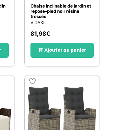
din
Chaise inclinable de jardin et
repose-pied noir résine
tressée
VIDAXL
81,98
€
r
Ajouter au panier