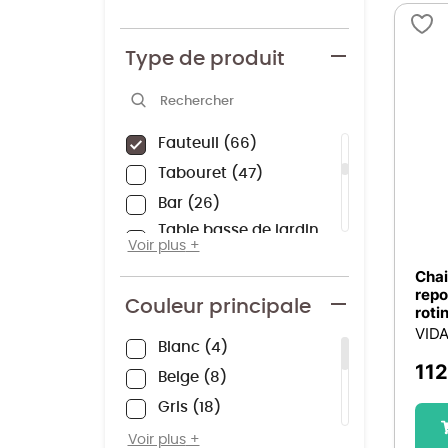
Autres
102
Ensemble salon de
jardin
95
Type de produit
Banc
84
Tablette
82
Fauteuil
66
Tabouret
47
Bar
26
Table basse de jardin
22
Voir plus
Repose-pieds
14
Chai
repo
Tabouret haut
13
Couleur principale
roti
VID
Table d'appoint
11
Blanc
4
Sofa banquette et
112
canapé
10
Beige
8
Bâche pour le bois
9
Gris
18
Chaise haute
6
Noir
18
Voir plus