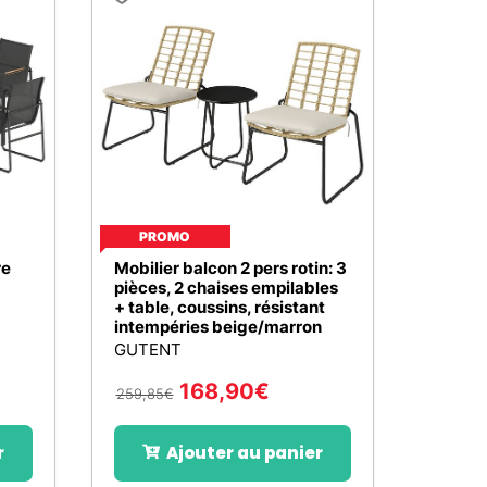
PROMO
re
Mobilier balcon 2 pers rotin: 3
pièces, 2 chaises empilables
+ table, coussins, résistant
intempéries beige/marron
GUTENT
168,90
€
259,85
€
r
Ajouter au panier