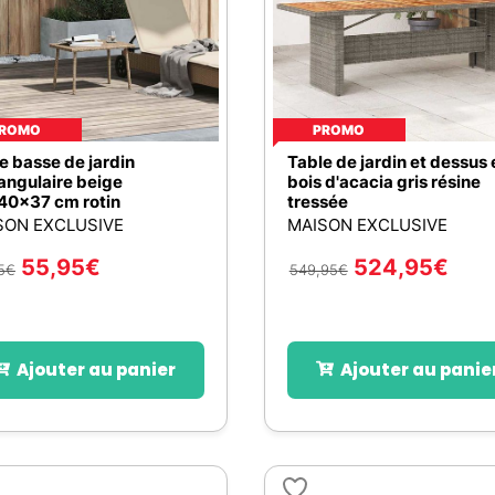
ROMO
PROMO
e basse de jardin
Table de jardin et dessus 
angulaire beige
bois d'acacia gris résine
40x37 cm rotin
tressée
SON EXCLUSIVE
MAISON EXCLUSIVE
55,95
€
524,95
€
5
€
549,95
€
Ajouter au panier
Ajouter au panie