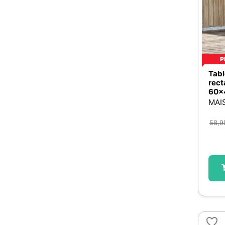
Centrale Brico
68
Gecko Jardin
16
Petit jeu de plein air
1
Jardideco
46
Generico
1
Sac à déchet
1
Krea
32
Gutent
27
Table basse
1
Wilsa Garden
32
Habitat Et Jardin
16
Table de jardinage
1
P
GpasPlus
27
Habrita
1
Toile
1
Tabl
Gutent
27
Happy Garden
1
rect
Transat
1
M24
27
60x
Hesperide
2
MAI
sweeek
25
Hespéride
208
Dmora FR
22
58,9
Hevea
1
Brico Travo
16
Home Deluxe
11
Concept Usine
16
Imagin'
2
DCB GROUPE
16
Ipae Progarden
1
Habitat et Jardin
16
Jardideco
3
Home Deluxe
11
Jardineo
2
OZALIDE
8
Keter
2