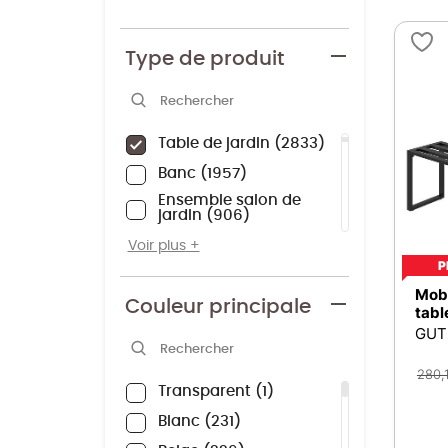
Type de produit
Ensemble tables et
chaises
16186
Chaise de jardin
6536
Table de jardin
2833
Banc
1957
Ensemble salon de
jardin
906
Fauteuil
565
Voir plus
P
Parasol complet
399
Mobi
Autres
395
Couleur principale
tabl
GUT
Mange debout
321
Table basse de jardin
280,
264
Transparent
1
Tablette
173
Blanc
231
Tabouret
148