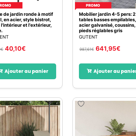
ROMO
PROMO
e de jardin ronde à motif
Mobilier jardin 4-5 pers: 2
l, en acier, style bistrot,
tables basses empilables,
l'intérieur et l'extérieur,
acier galvanisé, coussins,
e.
pieds réglables gris
ENT
GUTENT
40,10
€
641,95
€
9
€
987,61
€
Ajouter au panier
Ajouter au panie