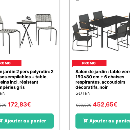
ROMO
PROMO
n jardin 2 pers polyrotin: 2
Salon de jardin : table ver
ses empilables + table,
150x80 cm + 6 chaises
sins incl, résistant
respirantes, accoudoirs
mpéries gris
décoratifs, noir
ENT
GUTENT
172,83
€
452,65
€
88
€
696,38
€
Ajouter au panier
Ajouter au panie