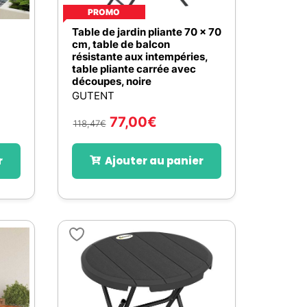
PROMO
Table de jardin pliante 70 x 70
cm, table de balcon
résistante aux intempéries,
table pliante carrée avec
découpes, noire
GUTENT
77,00
€
118,47
€
r
Ajouter au panier