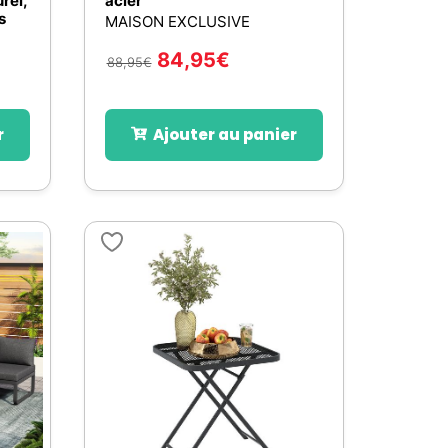
rel,
acier
s
MAISON EXCLUSIVE
84,95
€
88,95
€
r
Ajouter au panier