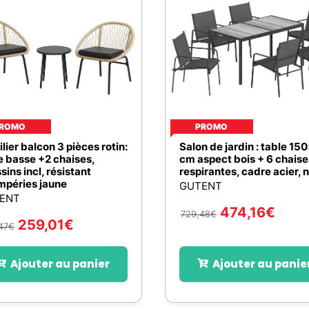
Poulaillers, clapiers et accessoires
s et petits mammifères
Librairie et papeterie
terre, ails, oignons, échalotes
Alimentation
Vêtements
 légumes et aromatiques
accessoires
Hygiène et soins
e légumes et aromatiques
ion
Apiculture
et agrumes
t soins
s
urs et petits mammifères
x
ROMO
PROMO
lier balcon 3 pièces rotin:
Salon de jardin : table 15
ières et accessoires
e basse +2 chaises,
cm aspect bois + 6 chaise
sins incl, résistant
respirantes, cadre acier, n
ion
mpéries jaune
GUTENT
t soins
ENT
ux
474,16
€
729,48
€
259,01
€
u jardin
47
€
Ajouter au panier
Ajouter au panie