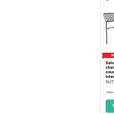
EZEïS
6
La Grande Prairie
2
Wanda Collection
6
Lafuma
4
Maximondo
5
Macabane
1
PONDECOR
5
Maison Exclusive
1206
MACABANE
4
Mica Decorations
5
Newgarden
4
Monstershop
1
Jardin Déco
3
Newgarden
4
mycookout
3
P
No Name
2
1001jouets
2
Salo
Outifrance
1
chai
Cerland
2
cous
Outsunny
1
inte
Ducatillon
2
Ozalide
7
GUT
Jardins d'Hiver
2
Paris Prix
12
265,
Jardinéo
2
Pondecor
5
Aosom-MH France
1
Pro Loisirs
3
BB Loisir
1
Progarden
2