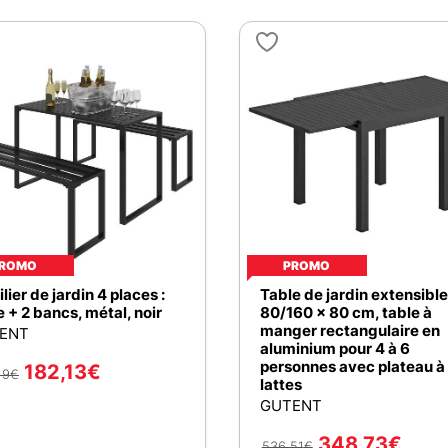
ROMO
PROMO
lier de jardin 4 places :
Table de jardin extensible
e + 2 bancs, métal, noir
80/160 x 80 cm, table à
manger rectangulaire en
ENT
aluminium pour 4 à 6
personnes avec plateau à
182,13
€
19
€
lattes
GUTENT
348,73
€
536,51
€