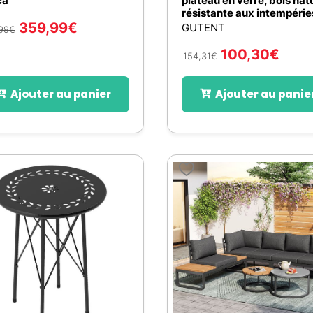
ca
plateau en verre, bois natu
résistante aux intempérie
359,99
€
GUTENT
99
€
100,30
€
154,31
€
Ajouter au panier
Ajouter au panie