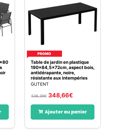
Nos marques de la nature
Découvrez nos marques
Mon potager
Nos marques de la nature
Ventes éphémères de plantes
PROMO
0x80
Table de jardin en plastique
s
190x84,5x72cm, aspect bois,
oir
antidérapante, noire,
résistante aux intempéries
GUTENT
348,66
€
536,39
€
r
Ajouter au panier