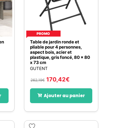
PROMO
en
Table de jardin ronde et
pliable pour 4 personnes,
aspect bois, acier et
plastique, gris foncé, 80 x 80
x 73 cm
GUTENT
170,42
€
262,19
€
r
Ajouter au panier