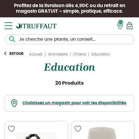
Profitez de la livraison dès 4,90€ ou du retrait en
magasin
GRATUIT
– simple, pratique, efficace.
Mon pan
RETOUR
Education
Accueil
Animalerie
Chiens
Education
20 Produits
Choisissez un magasin pour voir les disponibilités