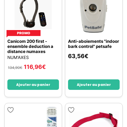
PROMO
Canicom 200 first -
Anti-aboiements "indoor
ensemble deduction a
bark control" petsafe
distance numaxes
63,56
€
NUM'AXES
116,96
€
134,90
€
Ajouter au panier
Ajouter au panier