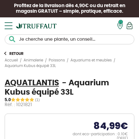
Profitez de la livraison dès 4,90€ ou du retrait en
magasin
GRATUIT
– simple, pratique, efficace.
Mon pan
RETOUR
Accueil
Animalerie
Poissons
Aquariums et meubles
Aquarium Kubus équipé 33L
AQUATLANTIS
Aquarium
Kubus équipé 33L
5.0
(1)
Réf. : 1021821
84,99
€
dont eco-participation : 0.10€
(DEEE)