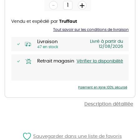
-
beginning
+
of
the
images
gallery
Vendu et expédié par
Truffaut
Tout savoir sur les conditions de livraison
Livraison
Livré à partir du
12/08/2026
47 en stock
Retrait magasin
Vérifier la disponibilité
Paiement en ligne 100% sécurisé
Description détaillée
Sauvegarder dans une liste de favoris