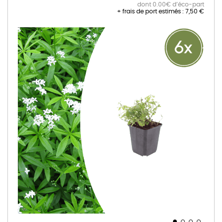
dont 0.00€ d’éco-part
+ frais de port estimés :
7,50 €
Skip
to
the
end
of
the
images
gallery