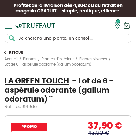
Profitez de la livraison dès 4,90€ ou du retrait en
magasin
GRATUIT
– simple, pratique, efficace.
Mon pan
RETOUR
Accueil
Plantes
Plantes d'extérieur
Plantes vivaces
Lot de 6 - aspérule odorante (galium odoratum) ''
LA GREEN TOUCH
Lot de 6 -
aspérule odorante (galium
odoratum) ''
Réf. : ec99f9de
37,90 €
PROMO
43,90 €