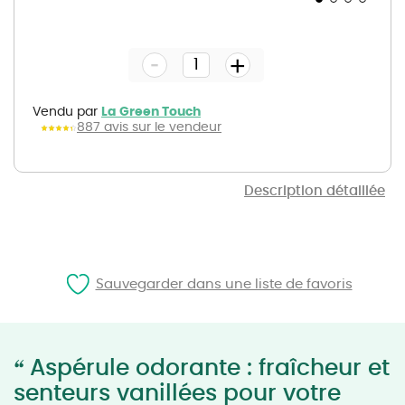
Skip
to
the
-
beginning
+
of
the
images
gallery
Vendu par
La Green Touch
887 avis sur le vendeur
Description détaillée
Sauvegarder dans une liste de favoris
“
Aspérule odorante : fraîcheur et
senteurs vanillées pour votre