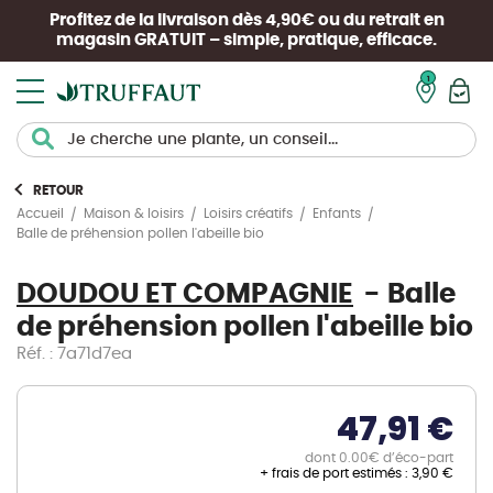
Profitez de la livraison dès 4,90€ ou du retrait en
magasin
GRATUIT
– simple, pratique, efficace.
Mon pan
RETOUR
Accueil
Maison & loisirs
Loisirs créatifs
Enfants
Balle de préhension pollen l'abeille bio
DOUDOU ET COMPAGNIE
Balle
de préhension pollen l'abeille bio
Réf. : 7a71d7ea
47,91 €
dont 0.00€ d’éco-part
+ frais de port estimés :
3,90 €