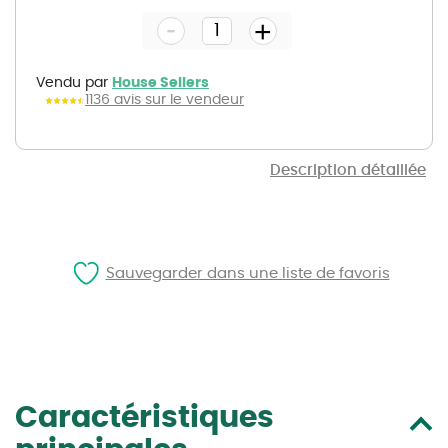
the
-
beginning
+
of
the
images
gallery
Vendu par
House Sellers
1136 avis sur le vendeur
Description détaillée
Sauvegarder dans une liste de favoris
Caractéristiques