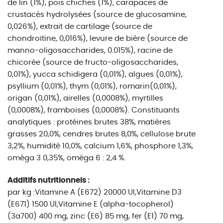
de lin (1%), pois chiches (1%), carapaces de
crustacés hydrolysées (source de glucosamine,
0,026%), extrait de cartilage (source de
chondroïtine, 0,016%), levure de bière (source de
manno-oligosaccharides, 0.015%), racine de
chicorée (source de fructo-oligosaccharides,
0,01%), yucca schidigera (0,01%), algues (0,01%),
psyllium (0,01%), thym (0,01%), romarin(0,01%),
origan (0,01%), airelles (0,0008%), myrtilles
(0,0008%), framboises (0,0008%). Constituants
analytiques : protéines brutes 38%, matières
grasses 20,0%, cendres brutes 8,0%, cellulose brute
3,2%, humidité 10,0%, calcium 1,6%, phosphore 1,3%,
oméga 3 0,35%, oméga 6 : 2,4 %.
Additifs nutritionnels :
par kg :Vitamine A (E672) 20000 UI,Vitamine D3
(E671) 1500 UI,Vitamine E (alpha-tocopherol)
(3a700) 400 mg, zinc (E6) 85 mg, fer (E1) 70 mg,