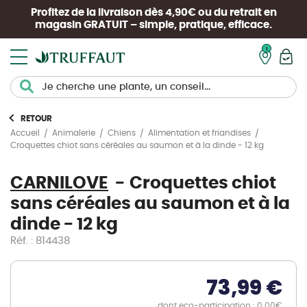
Profitez de la livraison dès 4,90€ ou du retrait en
magasin
GRATUIT
– simple, pratique, efficace.
Mon pan
RETOUR
Accueil
Animalerie
Chiens
Alimentation et friandises
Croquettes chiot sans céréales au saumon et à la dinde - 12 kg
CARNILOVE
Croquettes chiot
sans céréales au saumon et à la
dinde - 12 kg
Réf. : 814438
73,99 €
dont eco-participation : 0.00€