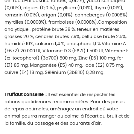
de fructo-oligosaccharides, 0,012%), yucca schidigera
(0,011%), algues (0,01%), psyllium (0,01%), thym (0,01%),
romarin (0,01%), origan (0,01%), canneberges (0,0008%),
myrtilles (0,0008%), framboises (0,0008%).Composition
analytique : protéine brute 38 %, teneur en matières
grasses 20 %, cendres brutes 7,9%, cellulose brute 2,5%,
humidité 10%, calcium 1,4 %, phosphore 1,1 %.Vitamine A
(E672) 20 000 UI, Vitamine D 3 (E671) 1 500 UI, Vitamine E
(α-tocopherol) (3a700) 500 mg, Zinc (E6) 100 mg, fer
(E1) 85 mg, Manganèse (E5) 40 mg, Iode (E2) 0,75 mg,
cuivre (E4) 18 mg, Sélénium (3b8.10) 0,28 mg.
Truffaut conseille :
Il est essentiel de respecter les
rations quotidiennes recommandées. Pour des prises
de repas optimales, aménagez un endroit où votre
animal pourra manger au calme, à l'écart du bruit et de
la famille, du passage et des courants d'air.