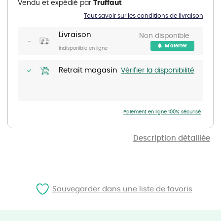
Vendu et expédié par
Truffaut
beginning
of
Tout savoir sur les conditions de livraison
the
images
gallery
Livraison
Non disponible
M'alerter
Indisponible en ligne
Retrait magasin
Vérifier la disponibilité
Paiement en ligne 100% sécurisé
Description détaillée
Sauvegarder dans une liste de favoris