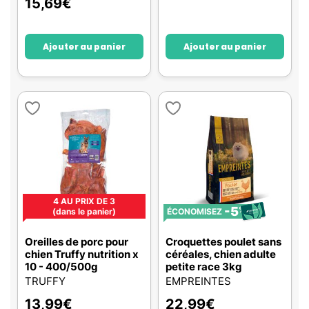
15,69
€
Ajouter au panier
Ajouter au panier
4 AU PRIX DE 3
-5
%
(dans le panier)
ÉCONOMISEZ
Oreilles de porc pour
Croquettes poulet sans
chien Truffy nutrition x
céréales, chien adulte
10 - 400/500g
petite race 3kg
TRUFFY
EMPREINTES
13,99
€
22,99
€