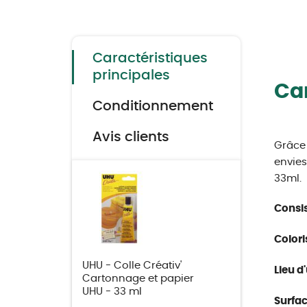
Skip
to
the
beginning
of
the
Caractéristiques
images
gallery
principales
Car
Conditionnement
Avis clients
Grâce 
envies
33ml.
Consis
Colori
UHU - Colle Créativ'
Lieu d'
Cartonnage et papier
UHU - 33 ml
Surfac