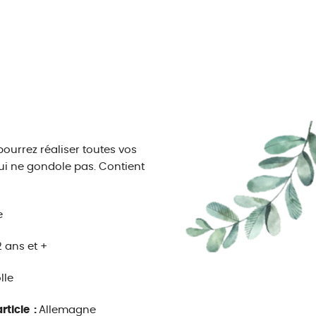
pourrez réaliser toutes vos
qui ne gondole pas. Contient
e
2 ans et +
lle
rticle :
Allemagne