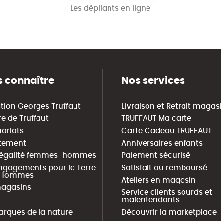
Les dépliants en ligne
 connaître
Nos services
tion Georges Truffaut
Livraison et Retrait magas
re de Truffaut
TRUFFAUT Ma carte
nariats
Carte Cadeau TRUFFAUT
tement
Anniversaires enfants
 égalité femmes-hommes
Paiement sécurisé
ngagements pour la Terre
Satisfait ou remboursé
s Hommes
Ateliers en magasin
agasins
Service clients sourds et
malentendants
arques de la nature
Découvrir la marketplace