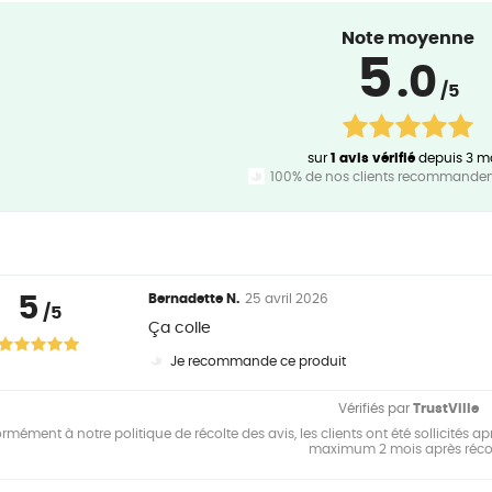
Note moyenne
5
.0
/5
sur
1 avis vérifié
depuis 3 m
100% de nos clients recommandent
5
Bernadette N.
25 avril 2026
/5
Ça colle
Je recommande ce produit
Vérifiés par
TrustVille
mément à notre politique de récolte des avis, les clients ont été sollicités apr
maximum 2 mois après réco