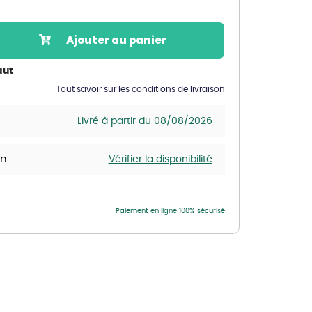
Nos marques de la nature
Découvrez nos marques
Ajouter au panier
Mon potager
Nos marques de la nature
aut
Tout savoir sur les conditions de livraison
Ventes éphémères de plantes
Livré à partir du 08/08/2026
in
Vérifier la disponibilité
Paiement en ligne 100% sécurisé