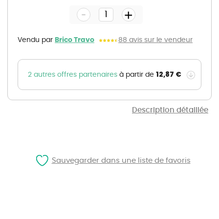
the
-
beginning
+
of
the
images
gallery
Vendu par
Brico Travo
88 avis sur le vendeur
12,87 €
2 autres offres partenaires
à partir de
Description détaillée
Sauvegarder dans une liste de favoris