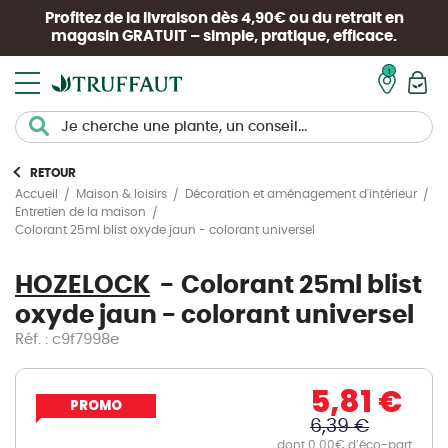
Profitez de la livraison dès 4,90€ ou du retrait en
magasin
GRATUIT
– simple, pratique, efficace.
Mon pan
RETOUR
Accueil
Maison & loisirs
Décoration et aménagement d'intérieur
Entretien de la maison
Colorant 25ml blist oxyde jaun - colorant universel
HOZELOCK
Colorant 25ml blist
oxyde jaun - colorant universel
Réf. : c9f7998e
5,81 €
PROMO
6,39 €
dont 0.00€ d’éco-part