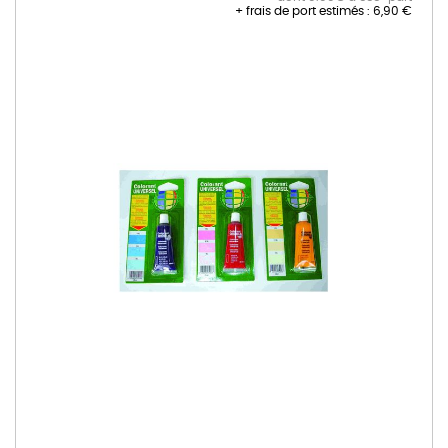
+ frais de port estimés :
6,90 €
Skip
to
the
end
of
the
images
gallery
Skip
to