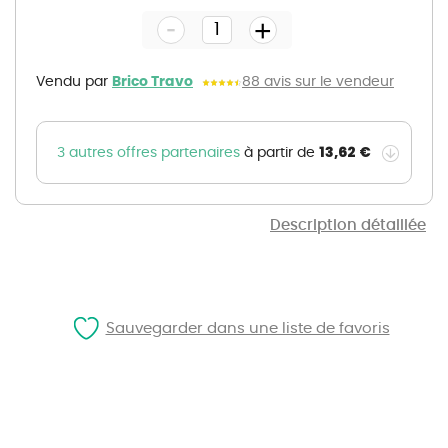
the
-
beginning
+
of
the
images
gallery
Vendu par
Brico Travo
88 avis sur le vendeur
13,62 €
3 autres offres partenaires
à partir de
Description détaillée
Sauvegarder dans une liste de favoris