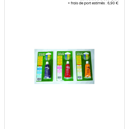
+ frais de port estimés :
6,90 €
Skip
to
the
end
of
the
images
gallery
Skip
to