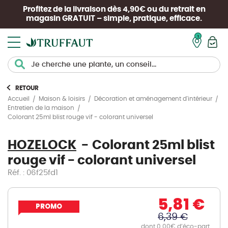
Profitez de la livraison dès 4,90€ ou du retrait en
magasin
GRATUIT
– simple, pratique, efficace.
Mon pan
RETOUR
Accueil
Maison & loisirs
Décoration et aménagement d'intérieur
Entretien de la maison
Colorant 25ml blist rouge vif - colorant universel
HOZELOCK
Colorant 25ml blist
rouge vif - colorant universel
Réf. : 06f25fd1
5,81 €
PROMO
6,39 €
dont 0.00€ d’éco-part