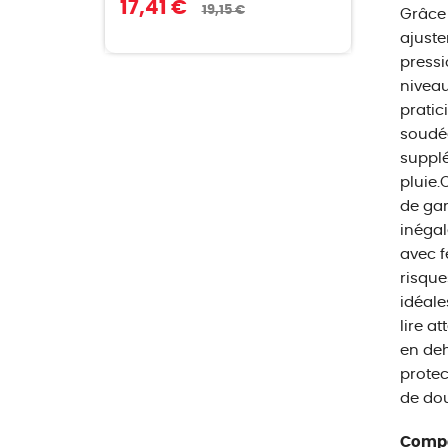
17,41 €
19,15 €
Grâce 
ajuste
pressi
niveau
pratic
soudée
supplé
pluie.
de ga
inégal
avec f
risque
idéale
lire a
en deh
protec
de dou
Compo