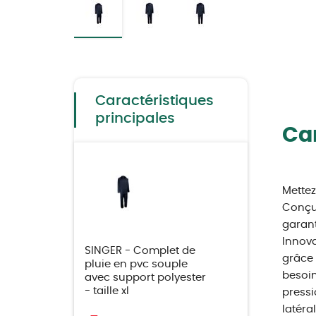
Skip
to
the
beginning
of
the
Caractéristiques
images
gallery
principales
Car
Mettez
Conçu 
garant
Innova
SINGER - Complet de
grâce 
pluie en pvc souple
besoin
avec support polyester
- taille xl
pressi
latéra