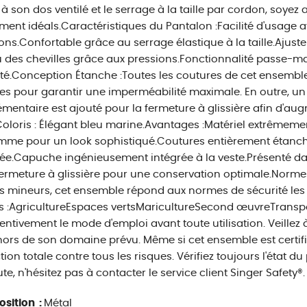
à son dos ventilé et le serrage à la taille par cordon, soyez 
ment idéals.Caractéristiques du Pantalon :Facilité d'usage 
ons.Confortable grâce au serrage élastique à la taille.Ajus
 des chevilles grâce aux pressions.Fonctionnalité passe-m
ité.Conception Étanche :Toutes les coutures de cet ensemb
s pour garantir une imperméabilité maximale. En outre, un
mentaire est ajouté pour la fermeture à glissière afin d'aug
Coloris : Élégant bleu marine.Avantages :Matériel extrêmement 
mme pour un look sophistiqué.Coutures entièrement étanch
ée.Capuche ingénieusement intégrée à la veste.Présenté da
ermeture à glissière pour une conservation optimale.Normes
s mineurs, cet ensemble répond aux normes de sécurité les p
s :AgricultureEspaces vertsMaricultureSecond œuvreTransport
ttentivement le mode d'emploi avant toute utilisation. Veillez 
ors de son domaine prévu. Même si cet ensemble est certifié
tion totale contre tous les risques. Vérifiez toujours l'état du
te, n'hésitez pas à contacter le service client Singer Safety®.
sition :
Métal