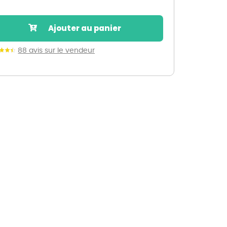
Nos marques de la nature
Découvrez nos marques
Ajouter au panier
Mon potager
Nos marques de la nature
88 avis sur le vendeur
Ventes éphémères de plantes