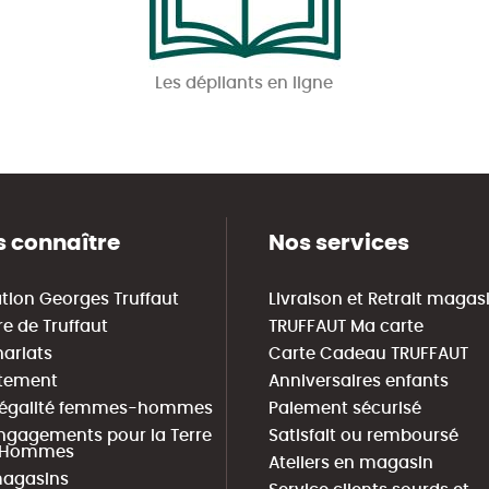
Les dépliants en ligne
 connaître
Nos services
tion Georges Truffaut
Livraison et Retrait magas
re de Truffaut
TRUFFAUT Ma carte
nariats
Carte Cadeau TRUFFAUT
tement
Anniversaires enfants
 égalité femmes-hommes
Paiement sécurisé
ngagements pour la Terre
Satisfait ou remboursé
s Hommes
Ateliers en magasin
agasins