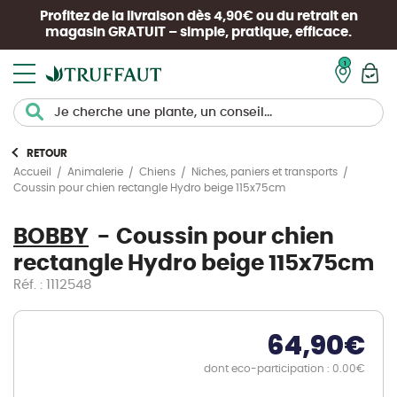
Profitez de la livraison dès 4,90€ ou du retrait en
magasin
GRATUIT
– simple, pratique, efficace.
Mon pan
RETOUR
Accueil
Animalerie
Chiens
Niches, paniers et transports
Coussin pour chien rectangle Hydro beige 115x75cm
BOBBY
Coussin pour chien
rectangle Hydro beige 115x75cm
Réf. : 1112548
64,90
€
dont eco-participation : 0.00€