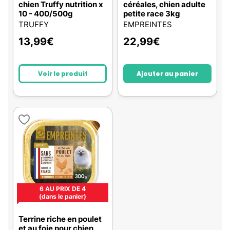
chien Truffy nutrition x
céréales, chien adulte
10 - 400/500g
petite race 3kg
TRUFFY
EMPREINTES
13,99
€
22,99
€
Voir le produit
Ajouter au panier
6 AU PRIX DE 4
(dans le panier)
Terrine riche en poulet
et au foie pour chien