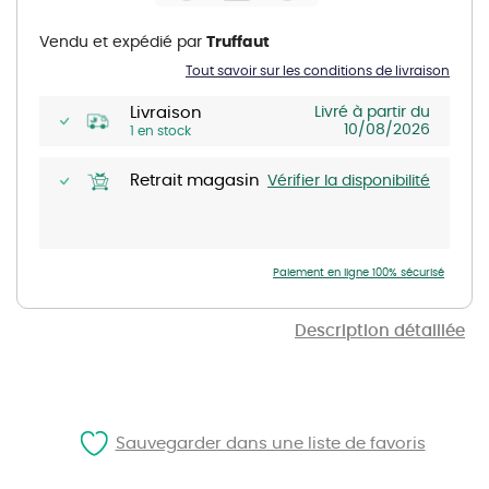
the
images
gallery
Vendu et expédié par
Truffaut
Tout savoir sur les conditions de livraison
Livraison
Livré à partir du
10/08/2026
1 en stock
Retrait magasin
Vérifier la disponibilité
Paiement en ligne 100% sécurisé
Description détaillée
Sauvegarder dans une liste de favoris