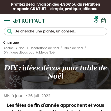
Profitez de la livraison dès 4,90€ ou du retrait en
magasin
GRATUIT
– simple, pratique, efficace.
Mon pan
RETOUR
Accueil
Noël
Décorations de Noël
Table de Noël
DIY : idées décos pour table de Noël
DIY : idées décos pour table de
Noël
Mis à jour le
26 juil. 2022
Les fêtes de fin d'année approchent et vous