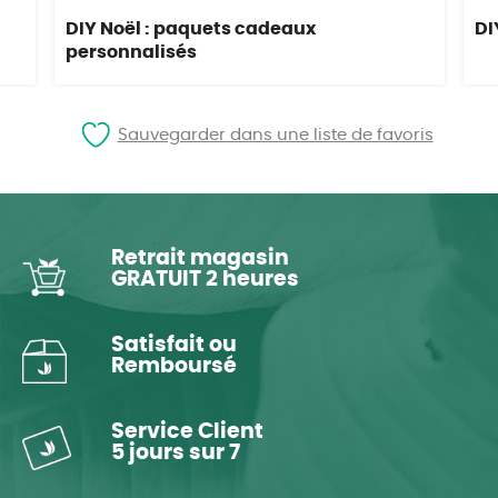
DIY Noël : paquets cadeaux
DI
personnalisés
Sauvegarder dans une liste de favoris
Retrait magasin
GRATUIT 2 heures
Satisfait ou
Remboursé
Service Client
5 jours sur 7