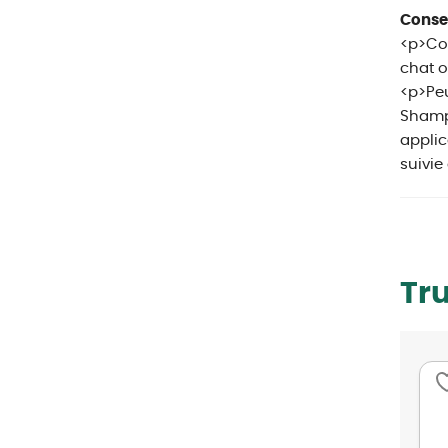
Conseil
<p>Co
chat o
<p>Peu
Shampo
appli
suivie
Tr