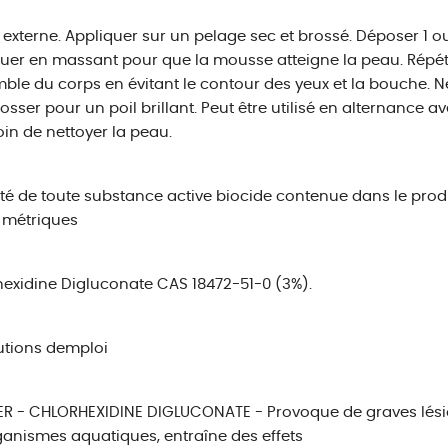
externe. Appliquer sur un pelage sec et brossé. Déposer 1 ou
uer en massant pour que la mousse atteigne la peau. Répéte
ble du corps en évitant le contour des yeux et la bouche. Ne
 Brosser pour un poil brillant. Peut être utilisé en alternan
oin de nettoyer la peau.
ité de toute substance active biocide contenue dans le prod
 métriques
exidine Digluconate CAS 18472-51-0 (3%).
utions demploi
 - CHLORHEXIDINE DIGLUCONATE - Provoque de graves lésion
ganismes aquatiques, entraîne des effets