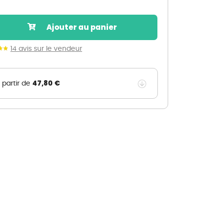
Nos marques de la nature
Découvrez nos marques
Ajouter au panier
Mon potager
Nos marques de la nature
14 avis sur le vendeur
Ventes éphémères de plantes
47,80 €
 partir de