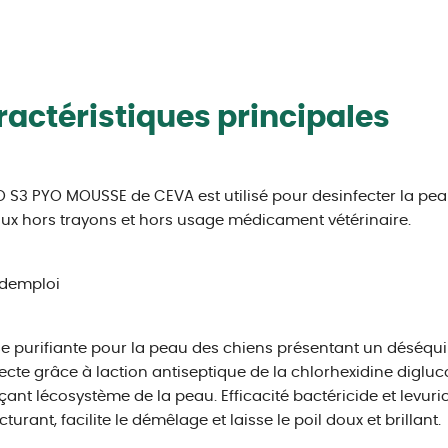
actéristiques principales
S3 PYO MOUSSE de CEVA est utilisé pour desinfecter la peau,
x hors trayons et hors usage médicament vétérinaire.
demploi
 purifiante pour la peau des chiens présentant un déséquili
ecte grâce à laction antiseptique de la chlorhexidine digluc
çant lécosystème de la peau. Efficacité bactéricide et levuri
turant, facilite le démêlage et laisse le poil doux et brillant.