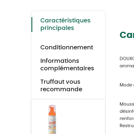
to
the
beginning
of
the
Caractéristiques
images
gallery
principales
Car
Conditionnement
DOUXO 
Informations
animau
complémentaires
Truffaut vous
Mode 
recommande
Mousse
désinf
renfor
Restruc