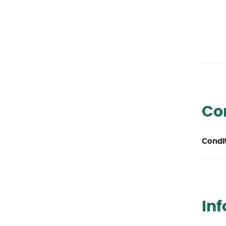
Co
Condi
In