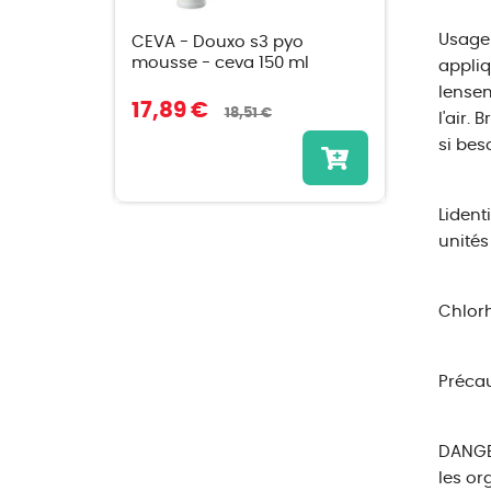
Usage 
CEVA - Douxo s3 pyo
mousse - ceva 150 ml
appliq
lensem
17,89 €
18,51 €
l'air.
si bes
Lident
unités
Chlorh
Préca
DANGER
les or