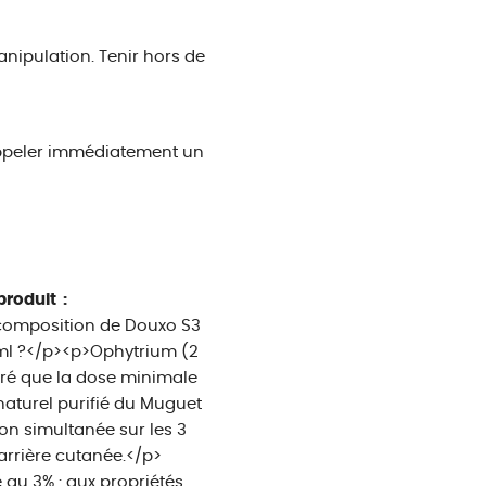
nipulation. Tenir hors de
Appeler immédiatement un
produit :
 composition de Douxo S3
ml ?</p><p>Ophytrium (2
tré que la dose minimale
 naturel purifié du Muguet
ion simultanée sur les 3
arrière cutanée.</p>
 au 3% : aux propriétés