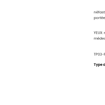
néfast
porté
YEUX: 
médeci
TP03-P
Type d