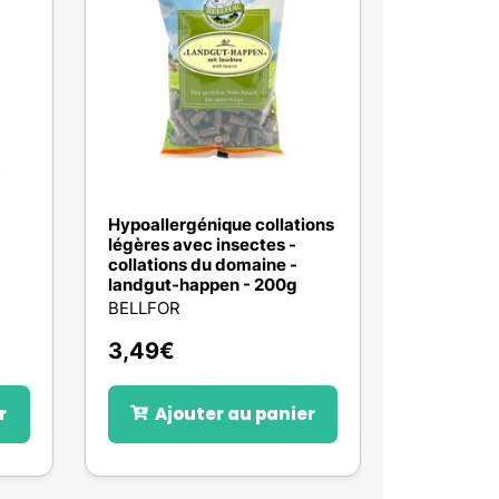
Hypoallergénique collations
légères avec insectes -
collations du domaine -
landgut-happen - 200g
BELLFOR
3,49
€
r
Ajouter au panier