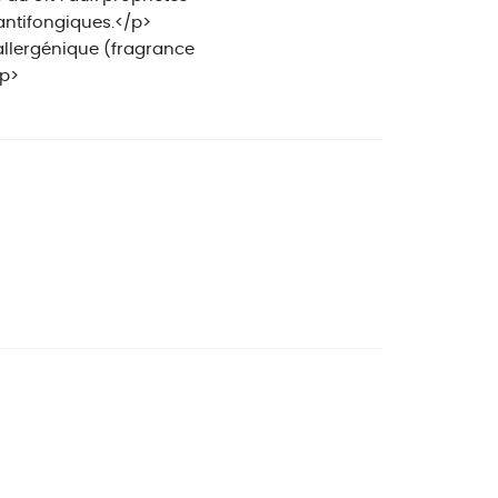
antifongiques.</p>
llergénique (fragrance
/p>