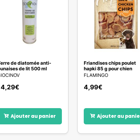
erre de diatomée anti-
Friandises chips poulet
unaises de lit 500 ml
hapki 85 g pour chien
BIOCINOV
FLAMINGO
14,29
€
4,99
€
Ajouter au panier
Ajouter au panie