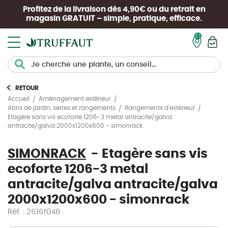
Profitez de la livraison dès 4,90€ ou du retrait en
magasin
GRATUIT
– simple, pratique, efficace.
Mon pan
RETOUR
Accueil
Aménagement extérieur
Abris de jardin, serres et rangements
Rangements d'extérieur
Etagère sans vis ecoforte 1206-3 metal antracite/galva
antracite/galva 2000x1200x600 - simonrack
SIMONRACK
Etagère sans vis
ecoforte 1206-3 metal
antracite/galva antracite/galva
2000x1200x600 - simonrack
Réf. : 2616f046