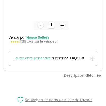
Skip
to
the
-
beginning
+
of
the
images
gallery
Vendu par
House Sellers
1136 avis sur le vendeur
218,69 €
1 autre offre partenaire
à partir de
Description détaillée
Sauvegarder dans une liste de favoris