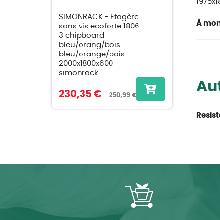
1975x
SIMONRACK - Etagère
À mon
sans vis ecoforte 1806-
3 chipboard
bleu/orang/bois
bleu/orange/bois
2000x1800x600 -
simonrack
Aut
230,35 €
250,99 €
Resist