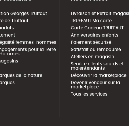
tion Georges Truffaut
Livraison et Retrait magas
re de Truffaut
TRUFFAUT Ma carte
nariats
Carte Cadeau TRUFFAUT
tement
Anniversaires enfants
 égalité femmes-hommes
Paiement sécurisé
ngagements pour la Terre
Satisfait ou remboursé
s Hommes
Ateliers en magasin
agasins
Service clients sourds et
malentendants
arques de la nature
Découvrir la marketplace
arques
Devenir vendeur sur la
marketplace
Tous les services