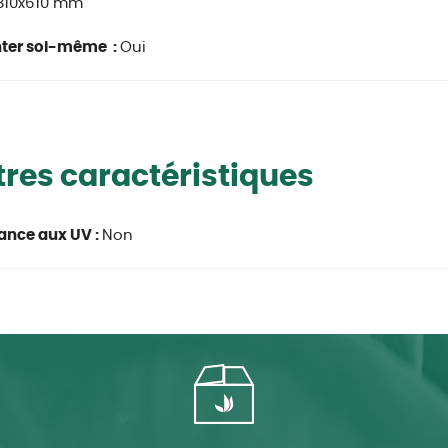
1810x610 mm
ter soi-même :
Oui
res caractéristiques
ance aux UV :
Non