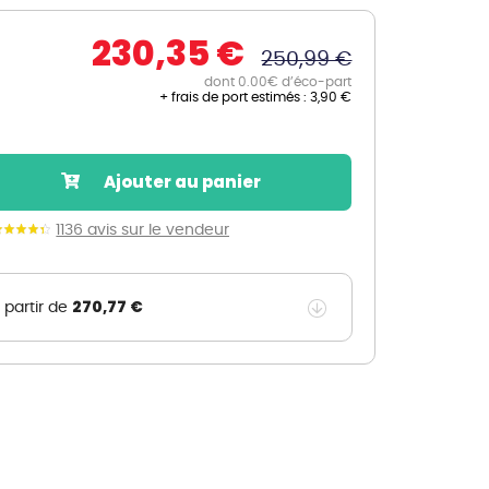
Nos marques de la nature
230,35 €
Découvrez nos marques
250,99 €
Mon potager
dont 0.00€ d’éco-part
+ frais de port estimés :
3,90 €
Nos marques de la nature
Ventes éphémères de plantes
Ajouter au panier
1136 avis sur le vendeur
270,77 €
 partir de