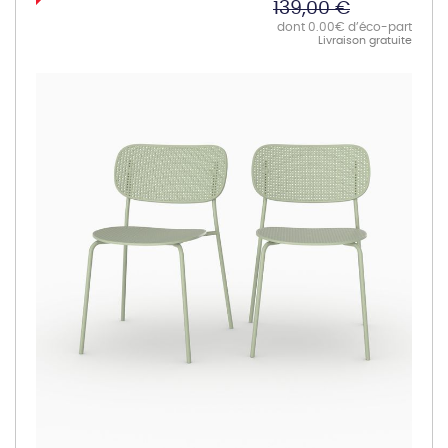
139,00 €
dont 0.00€ d’éco-part
Livraison gratuite
Skip
to
the
end
of
the
images
gallery