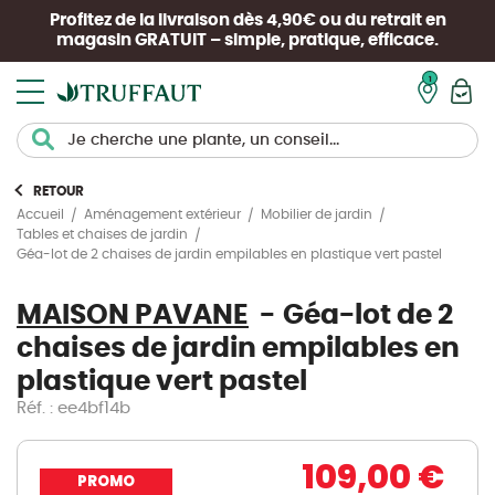
Profitez de la livraison dès 4,90€ ou du retrait en
magasin
GRATUIT
– simple, pratique, efficace.
Mon pan
RETOUR
Accueil
Aménagement extérieur
Mobilier de jardin
Tables et chaises de jardin
Géa-lot de 2 chaises de jardin empilables en plastique vert pastel
MAISON PAVANE
Géa-lot de 2
chaises de jardin empilables en
plastique vert pastel
Réf. : ee4bf14b
109,00 €
PROMO