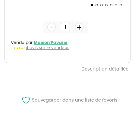
Skip
to
the
-
beginning
+
of
the
images
gallery
Vendu par
Maison Pavane
4 avis sur le vendeur
Description détaillée
Sauvegarder dans une liste de favoris