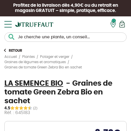
Profitez de la livraison dès 4,90€ ou du retrait en
magasin
GRATUIT
– simple, pratique, efficace.
Mon pan
RETOUR
Accueil
Plantes
Potager et verger
Graines de légumes et aromatiques
Graines de tomate Green Zebra Bio en sachet
LA SEMENCE BIO
Graines de
tomate Green Zebra Bio en
sachet
4.5
(2)
Réf. : 645183