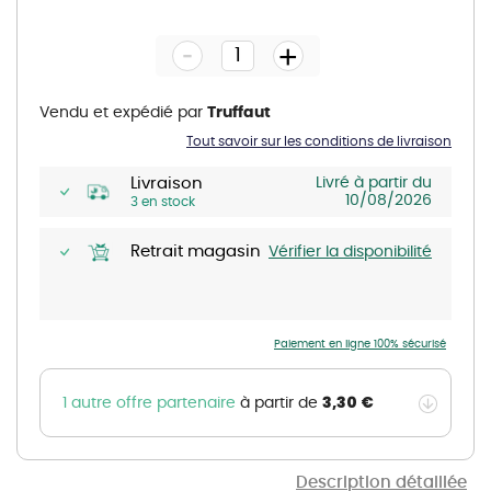
to
the
-
beginning
+
of
the
images
gallery
Vendu et expédié par
Truffaut
Tout savoir sur les conditions de livraison
Livraison
Livré à partir du
10/08/2026
3 en stock
Retrait magasin
Vérifier la disponibilité
Paiement en ligne 100% sécurisé
3,30 €
1 autre offre partenaire
à partir de
Description détaillée