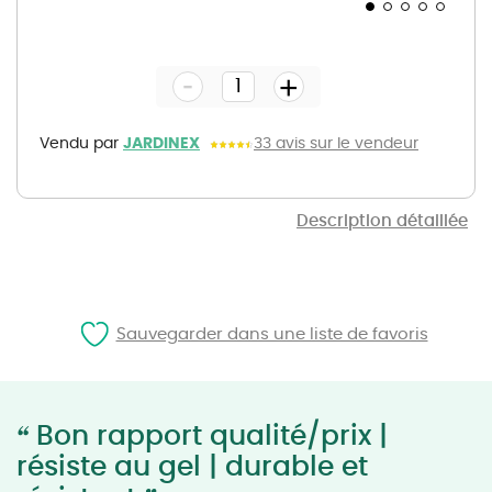
Skip
to
the
-
beginning
+
of
the
images
gallery
Vendu par
JARDINEX
33 avis sur le vendeur
Description détaillée
Sauvegarder dans une liste de favoris
“
Bon rapport qualité/prix |
résiste au gel | durable et