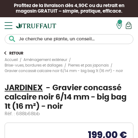
Profitez de la livraison dès 4,90€ ou du retrait en
magasin
GRATUIT
– simple, pratique, efficace.
Mon pan
RETOUR
Accueil
Aménagement extérieur
Brise-vues, bordures et dallages
Pierres et pas japonais
Gravier concassé calcaire noir 6/14 mm - big bag 1t (16 m²) - noir
JARDINEX
Gravier concassé
calcaire noir 6/14 mm - big bag
1t (16 m²) - noir
Réf. : 688b68bb
199,00 €