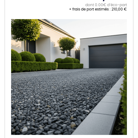
dont 0.00€ d’éco-part
+ frais de port estimés :
210,00 €
Skip
to
the
end
of
the
images
gallery