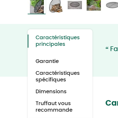
Skip
to
the
beginning
of
the
Caractéristiques
images
gallery
principales
“
Fa
Garantie
Caractéristiques
spécifiques
Dimensions
Car
Truffaut vous
recommande