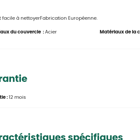
t facile à nettoyer
Fabrication Européenne.
aux du couvercle :
Acier
Matériaux de la 
rantie
ie :
12 mois
actéristiques spécifiques