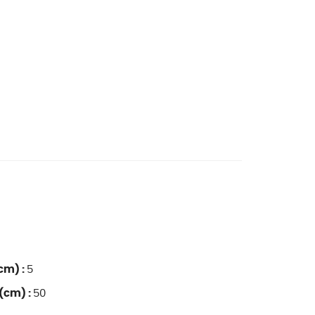
cm) :
5
(cm) :
50