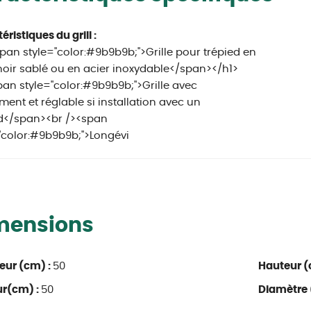
éristiques du grill :
pan style="color:#9b9b9b;">Grille pour trépied en
noir sablé ou en acier inoxydable</span></h1>
an style="color:#9b9b9b;">Grille avec
ment et réglable si installation avec un
ed</span><br /><span
"color:#9b9b9b;">Longévi
mensions
eur (cm) :
50
Hauteur (
ur(cm) :
50
Diamètre 