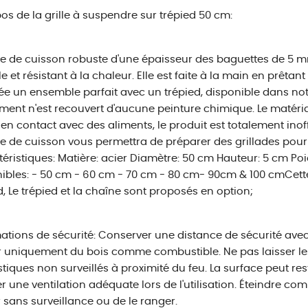
os de la grille à suspendre sur trépied 50 cm:
lle de cuisson robuste d'une épaisseur des baguettes de 5 m
e et résistant à la chaleur. Elle est faite à la main en prêtant
rée un ensemble parfait avec un trépied, disponible dans not
ment n'est recouvert d'aucune peinture chimique. Le matéria
 en contact avec des aliments, le produit est totalement ino
e de cuisson vous permettra de préparer des grillades pour
éristiques: Matière: acier Diamètre: 50 cm Hauteur: 5 cm Po
ibles: - 50 cm - 60 cm - 70 cm - 80 cm- 90cm & 100 cmCette
d, Le trépied et la chaîne sont proposés en option;
ations de sécurité: Conserver une distance de sécurité ave
er uniquement du bois comme combustible. Ne pas laisser l
iques non surveillés à proximité du feu. La surface peut rest
r une ventilation adéquate lors de l'utilisation. Éteindre co
r sans surveillance ou de le ranger.