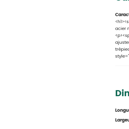
Caract
<h1><s
acier 
<p><sp
ajuste
trépi
style=
Di
Longu
Large