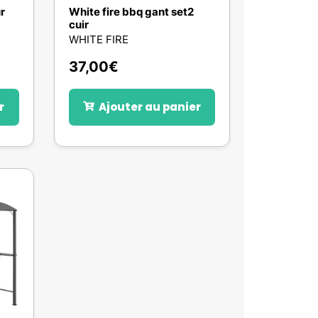
r
White fire bbq gant set2
cuir
WHITE FIRE
37,00
€
r
Ajouter au panier