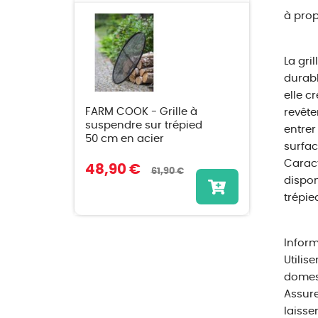
à prop
La gri
durabl
elle c
FARM COOK - Grille à
revête
suspendre sur trépied
entrer
50 cm en acier
surfac
Caract
48,90 €
61,90 €
dispon
trépie
Inform
Utilis
domest
Assure
laisse