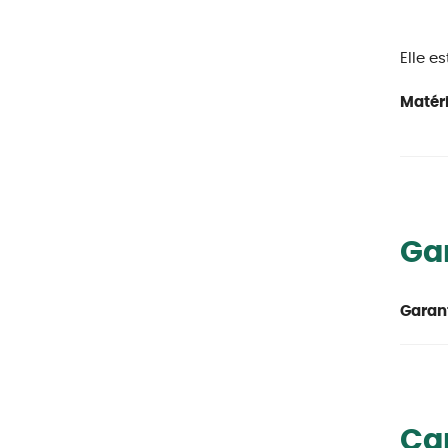
Elle es
Matéri
Ga
Garant
Car