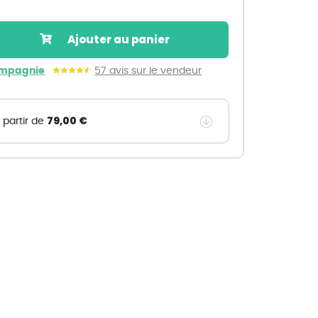
Nos marques de la nature
Découvrez nos marques
Ajouter au panier
Mon potager
Nos marques de la nature
ompagnie
57 avis sur le vendeur
Ventes éphémères de plantes
79,00 €
 partir de