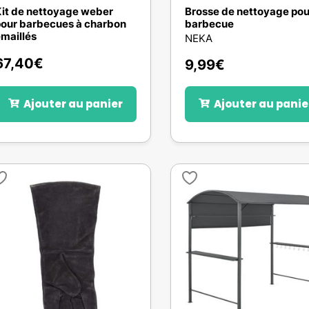
it de nettoyage weber
Brosse de nettoyage pou
our barbecues à charbon
barbecue
maillés
NEKA
67,40
€
9,99
€
Ajouter au panier
Ajouter au panie