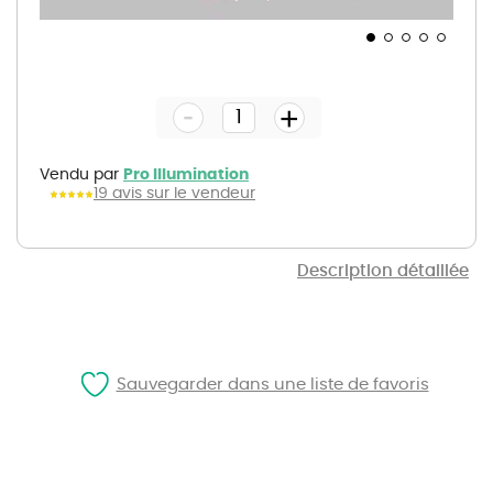
Skip
to
the
-
beginning
+
of
the
images
gallery
Vendu par
Pro Illumination
19 avis sur le vendeur
Description détaillée
Sauvegarder dans une liste de favoris