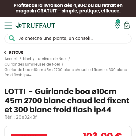
Profitez de la livraison dès 4,90€ ou du retrait en
magasin
GRATUIT
– simple, pratique, efficace.
Mon pan
RETOUR
Accueil
Noël
Lumières de Noël
Guirlandes lumineuses de Noël
Guirlande boa ø10cm 45m 2700 blanc chaud led fixent et 300 blanc
froid flash ip44
LOTTI
Guirlande boa ø10cm
45m 2700 blanc chaud led fixent
et 300 blanc froid flash ip44
Réf. : 26e3243f