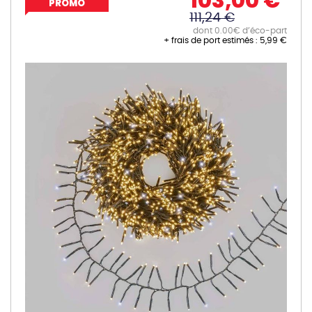
103,00 €
PROMO
111,24 €
dont 0.00€ d’éco-part
+ frais de port estimés :
5,99 €
Skip
to
the
end
of
the
images
gallery