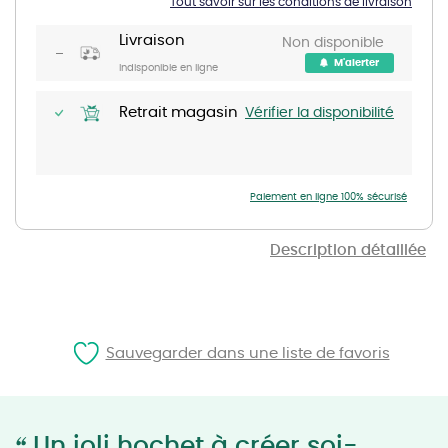
Tout savoir sur les conditions de livraison
the
images
gallery
Livraison
Non disponible
M'alerter
Indisponible en ligne
Retrait magasin
Vérifier la disponibilité
Paiement en ligne 100% sécurisé
Description détaillée
Sauvegarder dans une liste de favoris
“
Un joli hochet à créer soi-