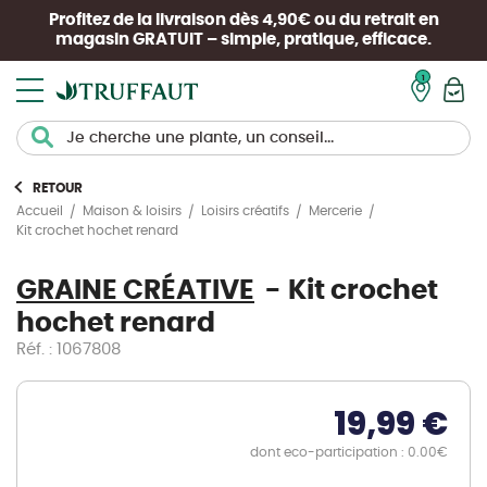
Profitez de la livraison dès 4,90€ ou du retrait en
magasin
GRATUIT
– simple, pratique, efficace.
Mon pan
RETOUR
Accueil
Maison & loisirs
Loisirs créatifs
Mercerie
Kit crochet hochet renard
GRAINE CRÉATIVE
Kit crochet
hochet renard
Réf. : 1067808
19,99 €
dont eco-participation : 0.00€