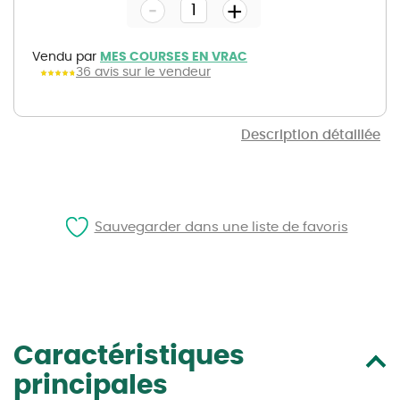
-
beginning
+
of
the
images
gallery
Vendu par
MES COURSES EN VRAC
36 avis sur le vendeur
Description détaillée
Sauvegarder dans une liste de favoris
Caractéristiques
principales