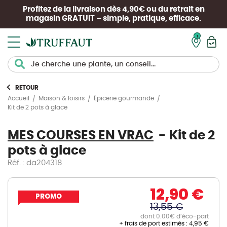
Profitez de la livraison dès 4,90€ ou du retrait en
magasin
GRATUIT
– simple, pratique, efficace.
Mon pan
RETOUR
Accueil
Maison & loisirs
Épicerie gourmande
Kit de 2 pots à glace
MES COURSES EN VRAC
Kit de 2
pots à glace
Réf. : da204318
12,90 €
PROMO
13,55 €
dont 0.00€ d’éco-part
+ frais de port estimés :
4,95 €