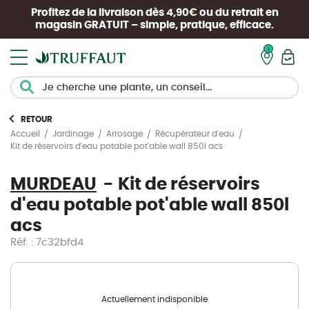
Profitez de la livraison dès 4,90€ ou du retrait en
magasin
GRATUIT
– simple, pratique, efficace.
Mon pan
RETOUR
Accueil
Jardinage
Arrosage
Récupérateur d'eau
Kit de réservoirs d'eau potable pot'able wall 850l acs
MURDEAU
Kit de réservoirs
d'eau potable pot'able wall 850l
acs
Réf. : 7c32bfd4
Actuellement indisponible