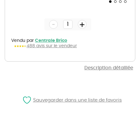
Skip
to
the
-
beginning
+
of
the
images
gallery
Vendu par
Centrale Brico
488 avis sur le vendeur
Description détaillée
Sauvegarder dans une liste de favoris