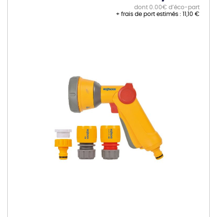
dont 0.00€ d’éco-part
+ frais de port estimés :
11,10 €
Skip
to
the
end
of
the
images
gallery