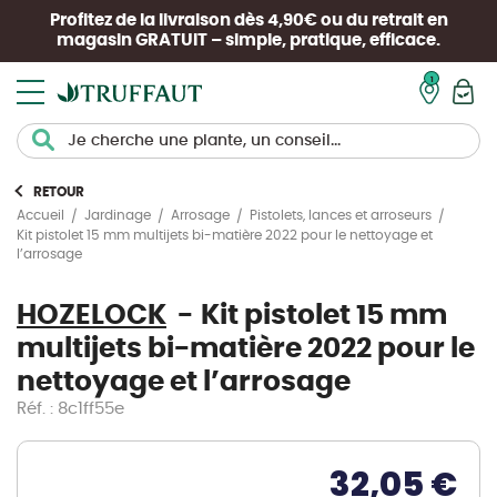
Profitez de la livraison dès 4,90€ ou du retrait en
magasin
GRATUIT
– simple, pratique, efficace.
Mon pan
RETOUR
Accueil
Jardinage
Arrosage
Pistolets, lances et arroseurs
Kit pistolet 15 mm multijets bi-matière 2022 pour le nettoyage et
l’arrosage
HOZELOCK
Kit pistolet 15 mm
multijets bi-matière 2022 pour le
nettoyage et l’arrosage
Réf. : 8c1ff55e
32,05 €