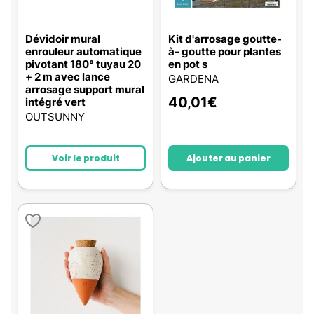
Dévidoir mural
Kit d'arrosage goutte-
enrouleur automatique
à- goutte pour plantes
pivotant 180° tuyau 20
en pot s
+ 2 m avec lance
GARDENA
arrosage support mural
40,01
€
intégré vert
OUTSUNNY
Voir le produit
Ajouter au panier