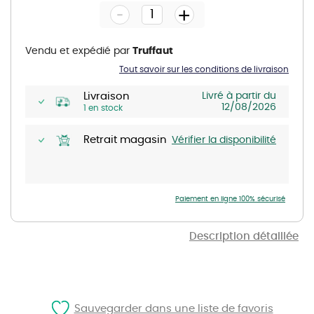
-
beginning
+
of
the
images
gallery
Vendu et expédié par
Truffaut
Tout savoir sur les conditions de livraison
Livraison
Livré à partir du
12/08/2026
1 en stock
Retrait magasin
Vérifier la disponibilité
Paiement en ligne 100% sécurisé
Description détaillée
Sauvegarder dans une liste de favoris