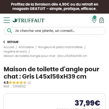
Profitez de la livraison dès 4,90€ ou du retrait en
magasin
GRATUIT
– simple, pratique, efficace.
Mon pan
RETOUR
Accueil
Animalerie
Rongeurs et petits mammifères
Hygiène et soins
Maison de toilette d'angle pour chat : Gris L45xl56xH39 cm
Maison de toilette d'angle pour
chat : Gris L45xl56xH39 cm
4.5
(2)
Réf. : 599892
37,99
€