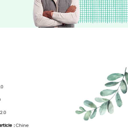
.0
0
12.0
rticle :
Chine