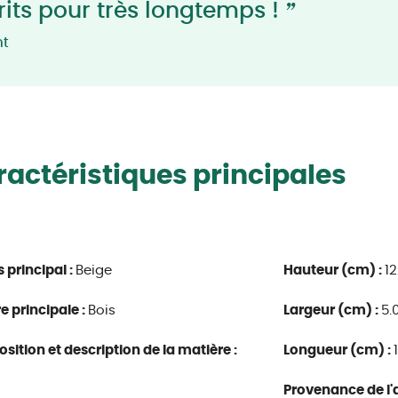
”
rits pour très longtemps !
nt
actéristiques principales
s principal :
Beige
Hauteur (cm) :
12
e principale :
Bois
Largeur (cm) :
5.
ition et description de la matière :
Longueur (cm) :
Provenance de l'a