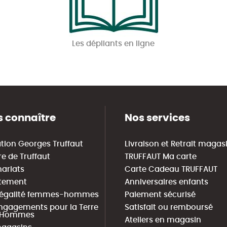
Les dépliants en ligne
 connaître
Nos services
tion Georges Truffaut
Livraison et Retrait magas
re de Truffaut
TRUFFAUT Ma carte
nariats
Carte Cadeau TRUFFAUT
tement
Anniversaires enfants
 égalité femmes-hommes
Paiement sécurisé
ngagements pour la Terre
Satisfait ou remboursé
s Hommes
Ateliers en magasin