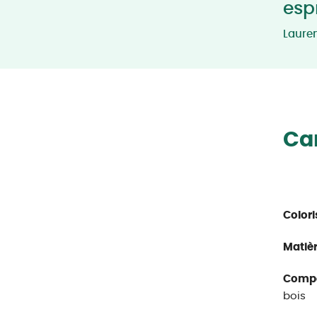
esp
Laure
Car
Colori
Matièr
Compos
bois