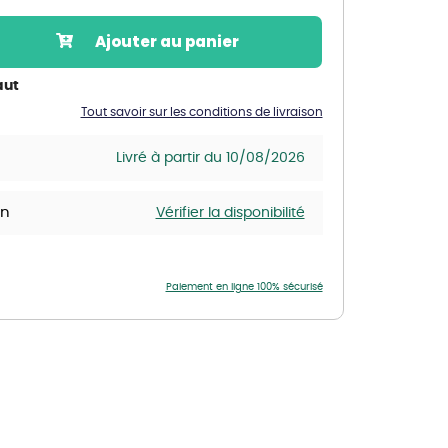
Nos marques de la nature
Ajouter au panier
Découvrez nos marques
Mon potager
aut
Nos marques de la nature
Tout savoir sur les conditions de livraison
Ventes éphémères de plantes
Livré à partir du 10/08/2026
in
Vérifier la disponibilité
Paiement en ligne 100% sécurisé