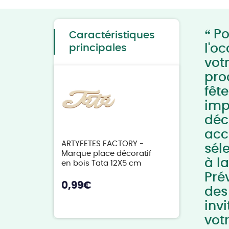
to
the
beginning
of
“
the
Po
Caractéristiques
images
gallery
l'o
principales
vot
pro
fêt
imp
déc
acc
ARTYFETES FACTORY -
sél
Marque place décoratif
à l
en bois Tata 12X5 cm
Pré
0,99
€
des
inv
vot