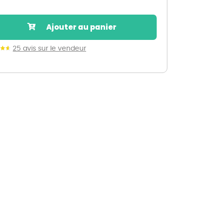
Nos marques de la nature
Découvrez nos marques
Ajouter au panier
Mon potager
Nos marques de la nature
25 avis sur le vendeur
Ventes éphémères de plantes