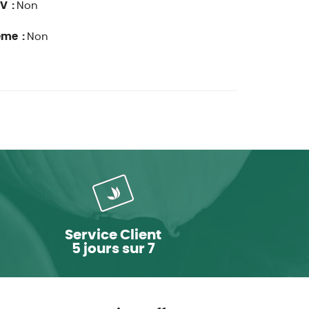
V :
Non
ême :
Non
Service Client
5 jours sur 7