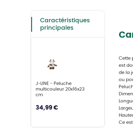
to
the
beginning
of
the
Caractéristiques
images
gallery
principales
Car
Cette 
est do
de la 
ou pou
J-LINE - Peluche
Peluch
multicouleur 20x16x23
Dimens
cm
Longue
34,99 €
Largeu
Hauteu
Ce est