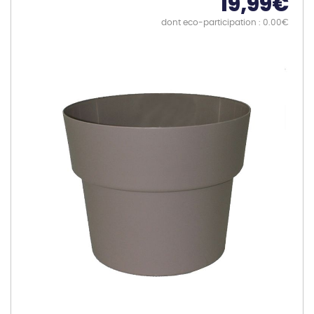
19,99
€
dont eco-participation : 0.00€
Skip
to
the
end
of
the
images
gallery