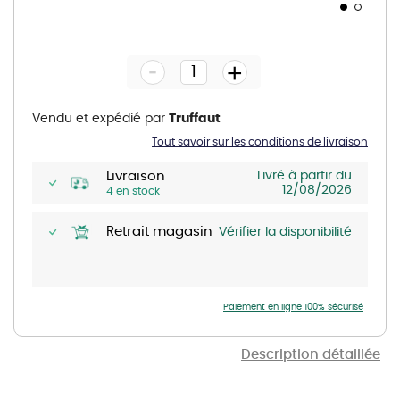
Skip
to
the
-
beginning
+
of
the
images
gallery
Vendu et expédié par
Truffaut
Tout savoir sur les conditions de livraison
Livraison
Livré à partir du
12/08/2026
4 en stock
Retrait magasin
Vérifier la disponibilité
Paiement en ligne 100% sécurisé
Description détaillée