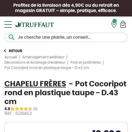
Profitez de la livraison dès 4,90€ ou du retrait en
magasin
GRATUIT
– simple, pratique, efficace.
Mon pan
RETOUR
Accueil
Aménagement extérieur
Décorations et éclairage d'extérieur
Pots et jardinières
Pot Cocoripot rond en plastique taupe - D.43 cm
CHAPELU FRÈRES
Pot Cocoripot
rond en plastique taupe - D.43
cm
4.6
(9)
Réf. : 628463