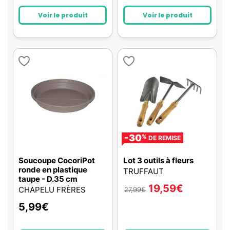
Voir le produit
Voir le produit
-30
%
DE REMISE
Soucoupe CocoriPot
Lot 3 outils à fleurs
ronde en plastique
TRUFFAUT
taupe - D.35 cm
19,59
€
CHAPELU FRÈRES
27,99
€
5,99
€