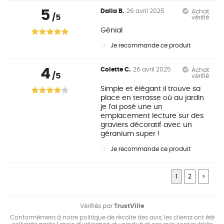
5
Dalia B.
26 avril 2025
Achat
/5
vérifié
Génial
Je recommande ce produit
4
Colette C.
26 avril 2025
Achat
/5
vérifié
Simple et élégant il trouve sa
place en terrasse où au jardin
je l'ai posé une un
emplacement lecture sur des
graviers décoratif avec un
géranium super !
Je recommande ce produit
1
2
>
Vérifiés par
TrustVille
Conformément à notre politique de récolte des avis, les clients ont été