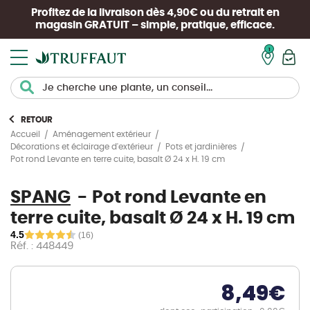
Profitez de la livraison dès 4,90€ ou du retrait en
magasin
GRATUIT
– simple, pratique, efficace.
Mon pan
RETOUR
Accueil
Aménagement extérieur
Décorations et éclairage d'extérieur
Pots et jardinières
Pot rond Levante en terre cuite, basalt Ø 24 x H. 19 cm
SPANG
Pot rond Levante en
terre cuite, basalt Ø 24 x H. 19 cm
4.5
(16)
Réf. : 448449
8,49
€