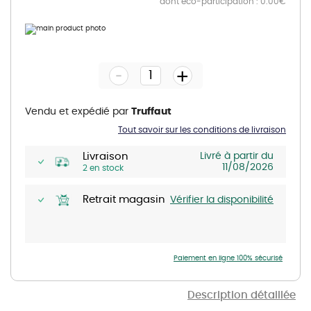
dont eco-participation : 0.00€
Skip
to
Skip
the
to
end
the
-
of
beginning
+
the
of
images
the
gallery
images
gallery
Vendu et expédié par
Truffaut
Tout savoir sur les conditions de livraison
Livraison
Livré à partir du
11/08/2026
2 en stock
Retrait magasin
Vérifier la disponibilité
Paiement en ligne 100% sécurisé
Description détaillée