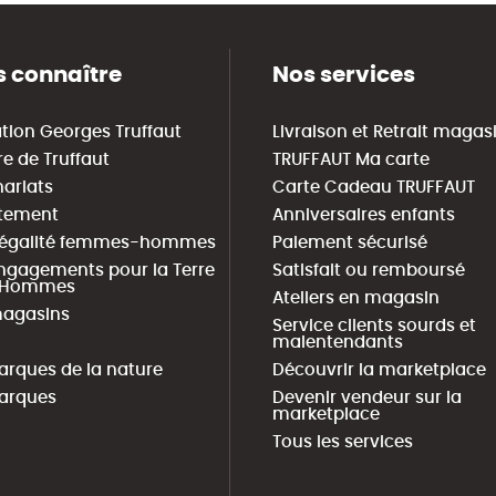
 connaître
Nos services
tion Georges Truffaut
Livraison et Retrait magas
re de Truffaut
TRUFFAUT Ma carte
nariats
Carte Cadeau TRUFFAUT
tement
Anniversaires enfants
 égalité femmes-hommes
Paiement sécurisé
ngagements pour la Terre
Satisfait ou remboursé
s Hommes
Ateliers en magasin
agasins
Service clients sourds et
malentendants
arques de la nature
Découvrir la marketplace
arques
Devenir vendeur sur la
marketplace
Tous les services