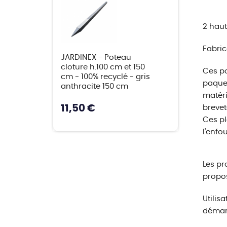
2 haut
Fabric
JARDINEX - Poteau
cloture h.100 cm et 150
Ces po
cm - 100% recyclé - gris
paquet
anthracite 150 cm
matéri
11,50 €
brevet
Ces pl
l'enfo
Les pr
propo
Utilis
démarr