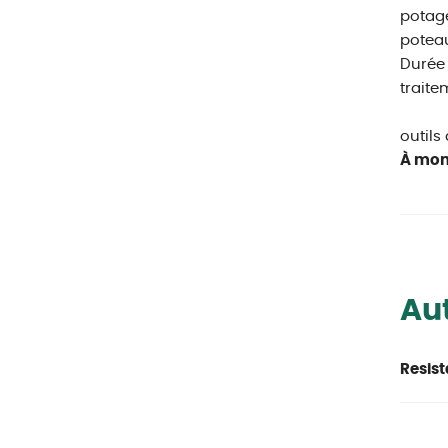
potage
poteau
Durée 
traite
outils
À mon
Aut
Resist