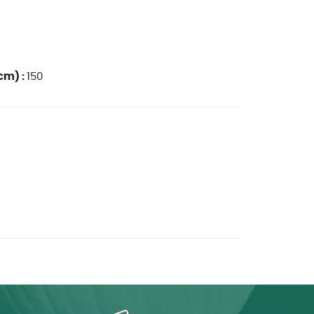
cm) :
150