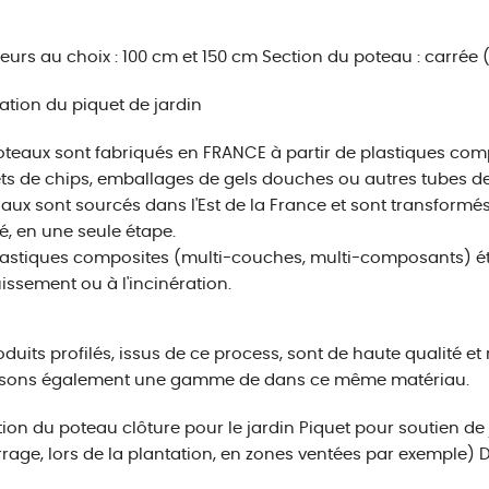
eurs au choix : 100 cm et 150 cm
Section du poteau : carrée
ation du piquet de jardin
teaux sont fabriqués en FRANCE à partir de plastiques compl
s de chips, emballages de gels douches ou autres tubes de r
aux sont sourcés dans l'Est de la France et sont transformé
é, en une seule étape.
astiques composites (multi-couches, multi-composants) ét
uissement ou à l'incinération.
oduits profilés, issus de ce process, sont de haute qualité e
sons également une gamme de dans ce même matériau.
ation du poteau clôture pour le jardin Piquet pour soutien d
age, lors de la plantation, en zones ventées par exemple) D