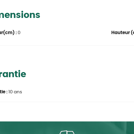
mensions
ur(cm) :
0
Hauteur (
rantie
ie :
10 ans