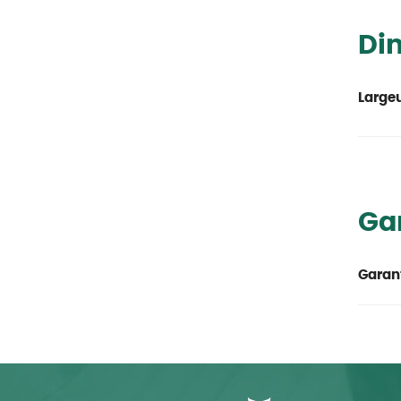
Di
Large
Ga
Garant