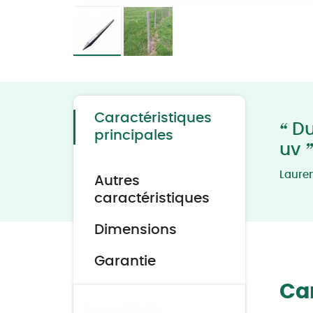
Skip
to
the
beginning
of
the
Caractéristiques
images
“
Du
gallery
principales
”
uv
Laure
Autres
caractéristiques
Dimensions
Garantie
Car