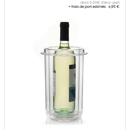
dont 0.00€ d’éco-part
+ frais de port estimés :
4,95 €
Skip
to
the
end
of
the
images
gallery
Skip