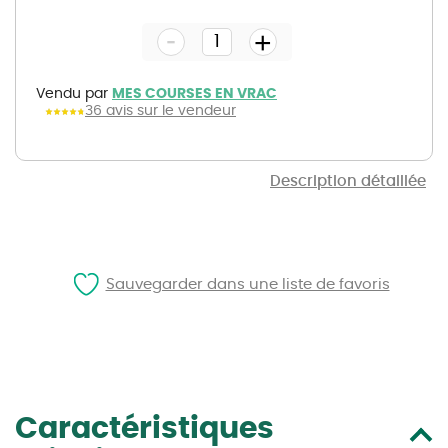
to
the
-
beginning
+
of
the
images
gallery
Vendu par
MES COURSES EN VRAC
36 avis sur le vendeur
Description détaillée
Sauvegarder dans une liste de favoris
Caractéristiques