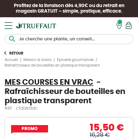
Profitez de la livraison dès 4,90€ ou du retrait en
magasin
GRATUIT
– simple, pratique, efficace.
Mon pan
RETOUR
Accueil
Maison & loisirs
Épicerie gourmande
Rafraîchisseur de bouteilles en plastique transparent
MES COURSES EN VRAC
Rafraîchisseur de bouteilles en
plastique transparent
Réf. : c1dde9dc
15,50 €
PROMO
16,28 €