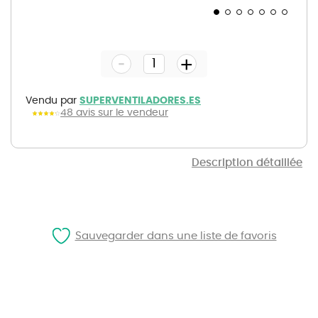
Skip
to
the
-
beginning
+
of
the
images
gallery
Vendu par
SUPERVENTILADORES.ES
48 avis sur le vendeur
Description détaillée
Sauvegarder dans une liste de favoris