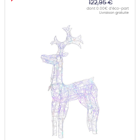
122,95 €
dont 0.00€ d’éco-part
Livraison gratuite
Skip
to
the
end
of
the
images
gallery