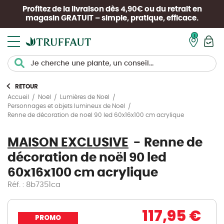
Profitez de la livraison dès 4,90€ ou du retrait en
magasin
GRATUIT
– simple, pratique, efficace.
Mon pan
RETOUR
Accueil
Noël
Lumières de Noël
Personnages et objets lumineux de Noël
Renne de décoration de noël 90 led 60x16x100 cm acrylique
MAISON EXCLUSIVE
Renne de
décoration de noël 90 led
60x16x100 cm acrylique
Réf. : 8b7351ca
117,95 €
PROMO