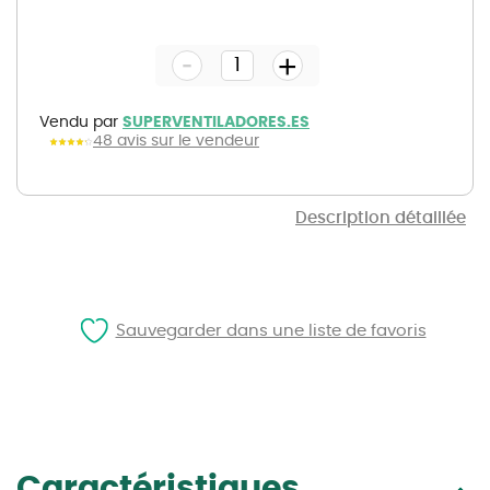
Skip
to
the
-
beginning
+
of
the
images
gallery
Vendu par
SUPERVENTILADORES.ES
48 avis sur le vendeur
Description détaillée
Sauvegarder dans une liste de favoris
Caractéristiques