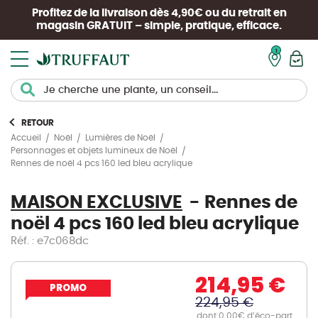
Profitez de la livraison dès 4,90€ ou du retrait en
magasin
GRATUIT
– simple, pratique, efficace.
Mon pan
RETOUR
Accueil
Noël
Lumières de Noël
Personnages et objets lumineux de Noël
Rennes de noël 4 pcs 160 led bleu acrylique
MAISON EXCLUSIVE
Rennes de
noël 4 pcs 160 led bleu acrylique
Réf. : e7c068dc
214,95 €
PROMO
224,95 €
dont 0.00€ d’éco-part