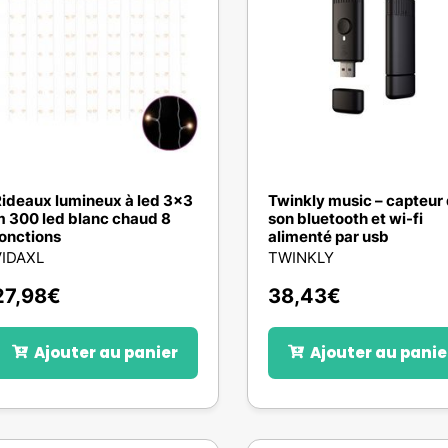
ideaux lumineux à led 3x3
Twinkly music – capteur
 300 led blanc chaud 8
son bluetooth et wi-fi
onctions
alimenté par usb
VIDAXL
TWINKLY
27,98
€
38,43
€
Ajouter au panier
Ajouter au panie