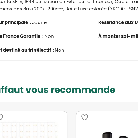
urité SELV, IP44 utilisation en Extérieur et Intérieur, Câble T
mensions 4m+200xH200cm, Boîte Luxe colorée (XKC Art. SNW
r principale :
Jaune
Resistance aux U
e France Garantie :
Non
À monter soi-m
 destiné au tri sélectif :
Non
uffaut vous recommande