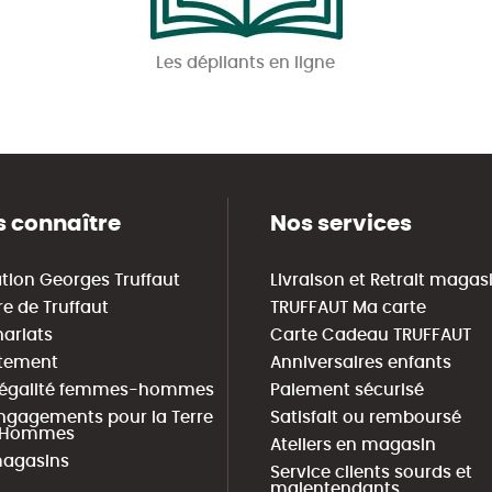
Les dépliants en ligne
 connaître
Nos services
tion Georges Truffaut
Livraison et Retrait magas
re de Truffaut
TRUFFAUT Ma carte
nariats
Carte Cadeau TRUFFAUT
tement
Anniversaires enfants
 égalité femmes-hommes
Paiement sécurisé
ngagements pour la Terre
Satisfait ou remboursé
s Hommes
Ateliers en magasin
agasins
Service clients sourds et
malentendants