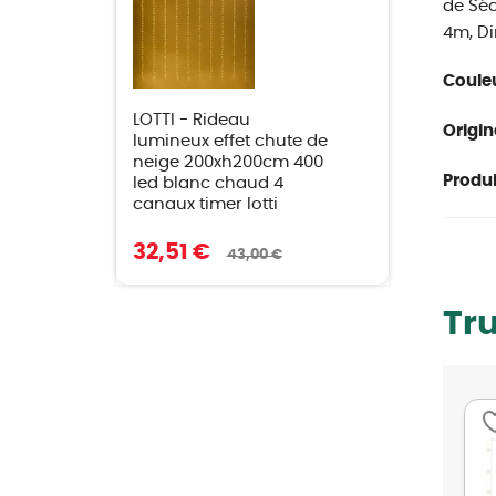
de Séc
4m, Di
Couleu
LOTTI - Rideau
Origin
lumineux effet chute de
neige 200xh200cm 400
Produit
led blanc chaud 4
canaux timer lotti
32,51 €
43,00 €
Tr