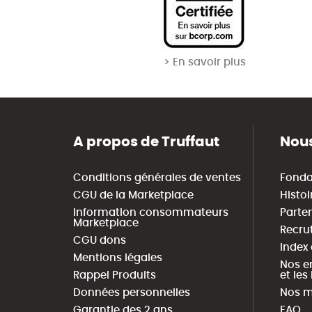
> En savoir plus
A propos de Truffaut
Nous
Conditions générales de ventes
Fonda
CGU de la Marketplace
Histoi
Information consommateurs
Parte
Marketplace
Recru
CGU dons
Index
Mentions légales
Nos e
Rappel Produits
et le
Données personnelles
Nos m
Garantie des 2 ans
FAQ