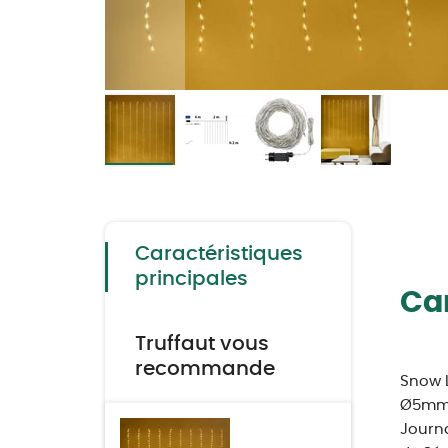
Skip
to
the
beginning
of
the
Caractéristiques
images
gallery
principales
Car
Truffaut vous
recommande
Snow 
Ø5mm, 
Journa