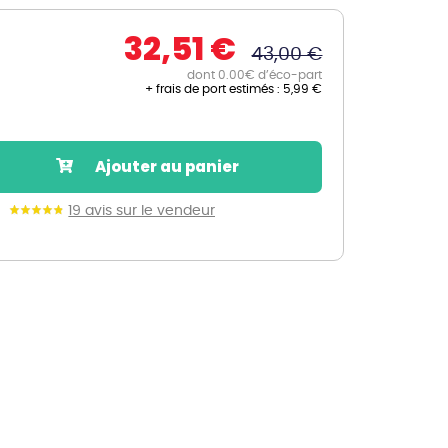
Nos marques de la nature
32,51 €
Découvrez nos marques
43,00 €
Mon potager
dont 0.00€ d’éco-part
+ frais de port estimés :
5,99 €
Nos marques de la nature
Ventes éphémères de plantes
Ajouter au panier
19 avis sur le vendeur