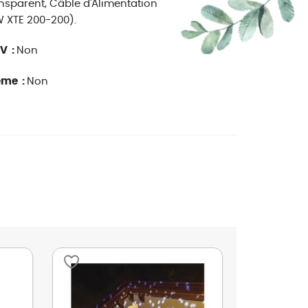
ransparent, Câble d'Alimentation
 XTE 200-200).
V :
Non
ême :
Non