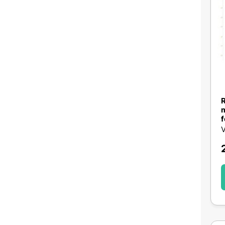
R
m
f