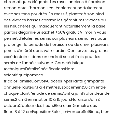
chromatiques élégants. Les roses anciens à floraison
remontante s'harmonisent également parfaitement
avec ses tons poudrés. En massif, plantez à son pied
des vivaces basses comme les géraniums vivaces ou
les héuchères qui masqueront naturellement la base
parfois dégarnie.Le sachet +50% gratuit Vilmorin vous
permet d'étaler les semis sur plusieurs semaines pour
prolonger la période de floraison ou de créer plusieurs
points d'intérêt dans votre jardin. Conservez les graines
excédentaires dans un endroit sec et frais pour les
semis de l'année suivante. Caractéristiques
techniquesDétailsSpécificationsNom
scientifiqueIpomoea
tricolorFamilleConvolvulacéesTypePlante grimpante
annuelleHauteur3 à 4 mètresEspacement50 cm entre
chaque plantPériode de semisAvril à juinProfondeur de
semis2 cmGermination10 à 15 joursFloraisonJuin à
octobreCouleur des fleursBleu clairDiamètre des
fleurs8 à 12 cmExpositionSoleil, mi-ombreSolRiche, bien