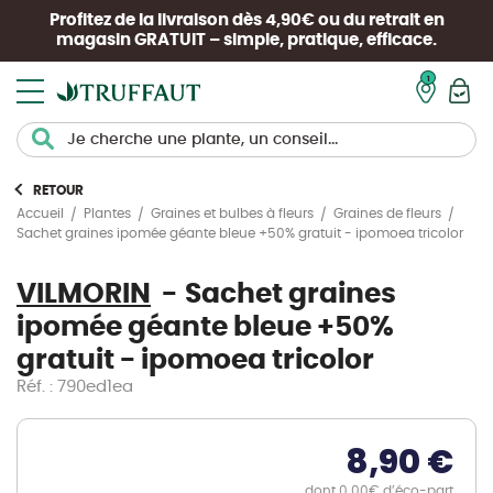
Profitez de la livraison dès 4,90€ ou du retrait en
magasin
GRATUIT
– simple, pratique, efficace.
Mon pan
RETOUR
Accueil
Plantes
Graines et bulbes à fleurs
Graines de fleurs
Sachet graines ipomée géante bleue +50% gratuit - ipomoea tricolor
VILMORIN
Sachet graines
ipomée géante bleue +50%
gratuit - ipomoea tricolor
Réf. : 790ed1ea
8,90 €
dont 0.00€ d’éco-part