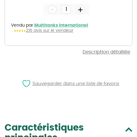
the
-
beginning
+
of
the
images
gallery
Vendu par
Multitanks International
216 avis sur le vendeur
Description détaillée
Sauvegarder dans une liste de favoris
Caractéristiques