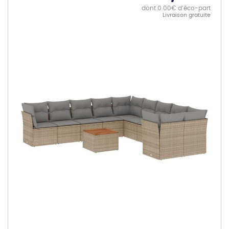
dont 0.00€ d’éco-part
Livraison gratuite
Skip
to
the
end
of
the
images
gallery