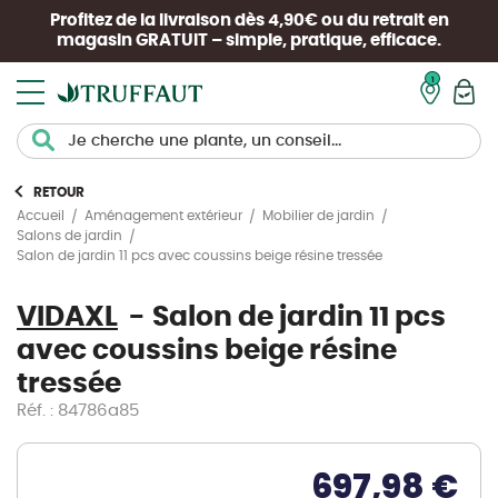
Profitez de la livraison dès 4,90€ ou du retrait en
magasin
GRATUIT
– simple, pratique, efficace.
Mon pan
RETOUR
Accueil
Aménagement extérieur
Mobilier de jardin
Salons de jardin
Salon de jardin 11 pcs avec coussins beige résine tressée
VIDAXL
Salon de jardin 11 pcs
avec coussins beige résine
tressée
Réf. : 84786a85
697,98 €