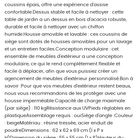
coussins épais, offre une expérience d'assise
confortable.Dessus stable et facile à nettoyer : cette
table de jardin a un dessus en bois d'acacia robuste,
durable et facile à nettoyer avec un chiffon
humide.Housse amovible et lavable : ces coussins de
siège sont dotés de housses amovibles pour un lavage
et un entretien faciles.Conception modulaire : cet
ensemble de meubles d'extérieur a une conception
modulaire, ce qui le rend complètement flexible et
facile à déplacer, afin que vous puissiez créer un
agencement de meubles d'extérieur personnalisé.Bon à
savoir :Pour que vos meubles d'extérieur restent beaux,
nous vous recommandons de les protéger avec une
housse imperméable.Capacité de charge maximale
(par siège) : 110 kgRésistance aux UVPieds réglables en
plastiqueAssemblage requis : ouiSiège d'angle :Couleur
: beigeMatériau : résine tressée, acier enduit de
poudreDimensions : 62 x 62 x 69 cm (l x P x
H)Dimension du siège : 55 x 55 cm (l x P)Hauteur du