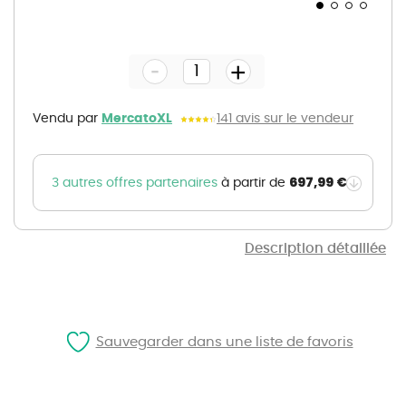
Skip
to
the
-
beginning
+
of
the
images
gallery
Vendu par
MercatoXL
141 avis sur le vendeur
697,99 €
3 autres offres partenaires
à partir de
Description détaillée
Sauvegarder dans une liste de favoris