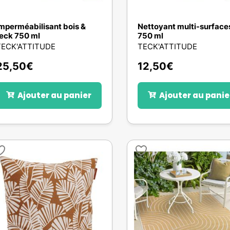
mperméabilisant bois &
Nettoyant multi-surface
eck 750 ml
750 ml
TECK'ATTITUDE
TECK'ATTITUDE
25,50
€
12,50
€
Ajouter au panier
Ajouter au panie