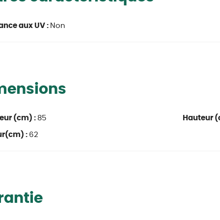
ance aux UV :
Non
mensions
eur (cm) :
85
Hauteur (
ur(cm) :
62
rantie