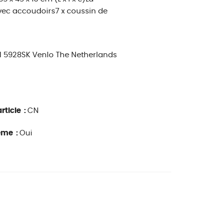
avec accoudoirs7 x coussin de
 1 5928SK Venlo The Netherlands
rticle :
CN
ême :
Oui