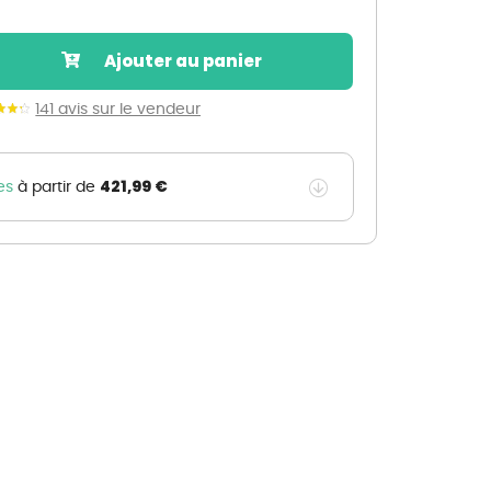
Nos marques de la nature
Découvrez nos marques
Ajouter au panier
Mon potager
Nos marques de la nature
141 avis sur le vendeur
Ventes éphémères de plantes
421,99 €
es
à partir de