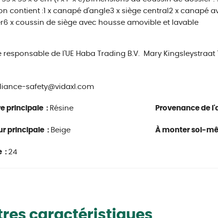
son contient :1 x canapé d'angle3 x siège central2 x canapé 
r6 x coussin de siège avec housse amovible et lavable
e responsable de l'UE
Haba Trading B.V.
Mary Kingsleystraat
iance-safety@vidaxl.com
e principale :
Résine
Provenance de l'a
r principale :
Beige
À monter soi-m
 :
24
res caractéristiques