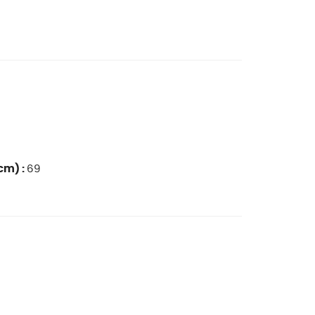
cm) :
69