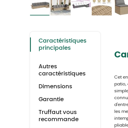
Skip
to
the
beginning
of
the
Caractéristiques
images
gallery
principales
Car
Autres
caractéristiques
Cet en
patio,
Dimensions
simple
connue
Garantie
d'entr
Truffaut vous
les me
intemp
recommande
pliabl