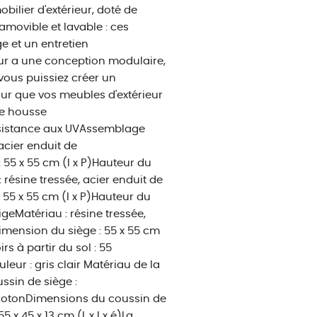
bilier d'extérieur, doté de
amovible et lavable : ces
e et un entretien
eur a une conception modulaire,
 vous puissiez créer un
ur que vos meubles d'extérieur
ne housse
ésistance aux UVAssemblage
 acier enduit de
 55 x 55 cm (l x P)Hauteur du
 résine tressée, acier enduit de
 55 x 55 cm (l x P)Hauteur du
geMatériau : résine tressée,
imension du siège : 55 x 55 cm
s à partir du sol : 55
eur : gris clair Matériau de la
ssin de siège :
 cotonDimensions du coussin de
 x 45 x 13 cm (L x l x é)La