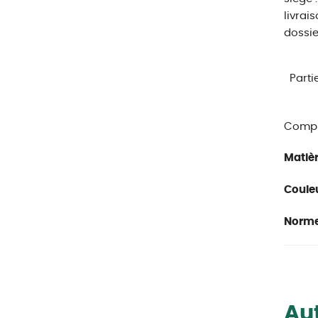
livrai
dossie
Parti
Compl
Matièr
Couleu
Norme
Aut