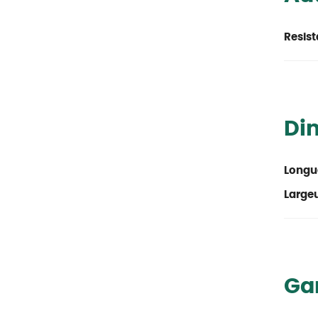
Resist
Di
Longu
Large
Ga