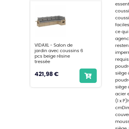
essent
coussi
coussi
facile
ce qui
agence
VIDAXL - Salon de
reste
jardin avec coussins 6
imperm
pcs beige résine
requis
tressée
poudre
siège 
421,98 €
poudre
siège 
acier 
(l x P
cmDime
couver
mousse
siège 