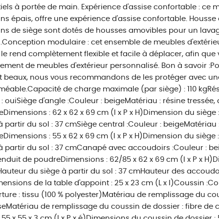
iels à portée de main. Expérience d'assise confortable : ce mo
ns épais, offre une expérience d'assise confortable. Housse 
ns de siège sont dotés de housses amovibles pour un lavag
s.Conception modulaire : cet ensemble de meubles d'extéri
 le rend complètement flexible et facile à déplacer, afin que
ment de meubles d'extérieur personnalisé. Bon à savoir :Po
nt beaux, nous vous recommandons de les protéger avec u
éable.Capacité de charge maximale (par siège) : 110 kgR
 : ouiSiège d'angle :Couleur : beigeMatériau : résine tressée,
Dimensions : 62 x 62 x 69 cm (l x P x H)Dimension du siège :
à partir du sol : 37 cmSiège central :Couleur : beigeMatériau :
Dimensions : 55 x 62 x 69 cm (l x P x H)Dimension du siège :
à partir du sol : 37 cmCanapé avec accoudoirs :Couleur : bei
enduit de poudreDimensions : 62/85 x 62 x 69 cm (l x P x H)D
)Hauteur du siège à partir du sol : 37 cmHauteur des accoudoir
nsions de la table d'appoint : 25 x 23 cm (L x l)Coussin :Coul
ture : tissu (100 % polyester)Matériau de remplissage du cou
Matériau de remplissage du coussin de dossier : fibre de
: 55 x 55 x 3 cm (l x P x é)Dimensions du coussin de dossier : 55