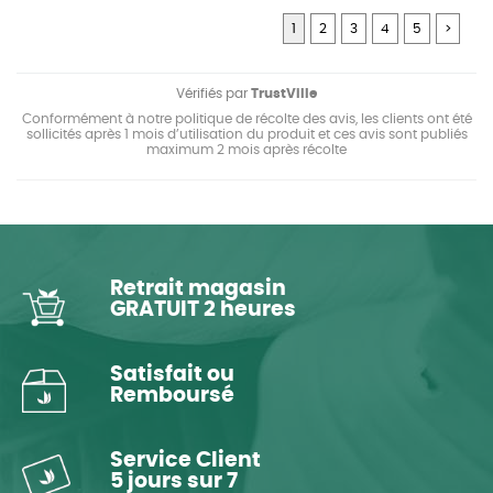
1
2
3
4
5
>
Vérifiés par
TrustVille
Conformément à notre politique de récolte des avis, les clients ont été
sollicités après 1 mois d’utilisation du produit et ces avis sont publiés
maximum 2 mois après récolte
Retrait magasin
GRATUIT 2 heures
Satisfait ou
Remboursé
Service Client
5 jours sur 7