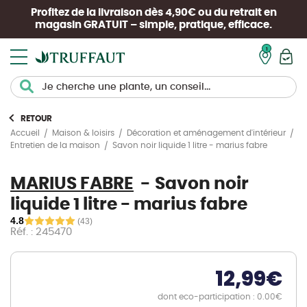
Profitez de la livraison dès 4,90€ ou du retrait en
magasin
GRATUIT
– simple, pratique, efficace.
Mon pan
RETOUR
Accueil
Maison & loisirs
Décoration et aménagement d'intérieur
Savon noir liquide 1 litre - marius fabre
Entretien de la maison
MARIUS FABRE
Savon noir
liquide 1 litre - marius fabre
4.8
(43)
Réf. : 245470
12,99
€
dont eco-participation : 0.00€