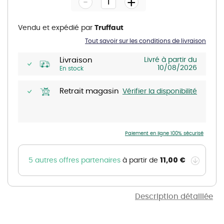
-
+
of
the
images
gallery
Vendu et expédié par
Truffaut
Tout savoir sur les conditions de livraison
Livraison
Livré à partir du
10/08/2026
En stock
Retrait magasin
Vérifier la disponibilité
Paiement en ligne 100% sécurisé
11,00 €
5 autres offres partenaires
à partir de
Description détaillée