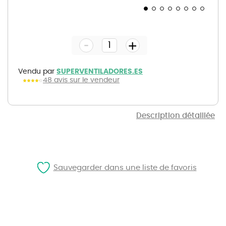
Skip
to
the
-
beginning
+
of
the
images
gallery
Vendu par
SUPERVENTILADORES.ES
48 avis sur le vendeur
Description détaillée
Sauvegarder dans une liste de favoris