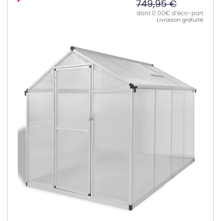
749,95 €
dont 0.00€ d’éco-part
Livraison gratuite
Skip
to
the
end
of
the
images
gallery