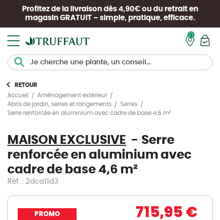
Profitez de la livraison dès 4,90€ ou du retrait en
magasin
GRATUIT
– simple, pratique, efficace.
Mon pan
RETOUR
Accueil
Aménagement extérieur
Abris de jardin, serres et rangements
Serres
Serre renforcée en aluminium avec cadre de base 4,6 m²
MAISON EXCLUSIVE
Serre
renforcée en aluminium avec
cadre de base 4,6 m²
Réf. : 2dca11d3
715,95 €
PROMO