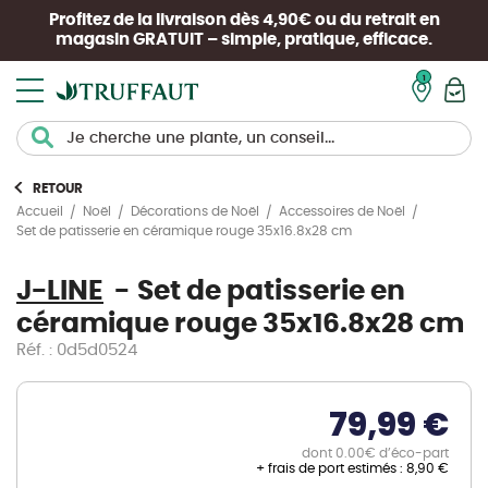
Profitez de la livraison dès 4,90€ ou du retrait en
magasin
GRATUIT
– simple, pratique, efficace.
Mon pan
RETOUR
Accueil
Noël
Décorations de Noël
Accessoires de Noël
Set de patisserie en céramique rouge 35x16.8x28 cm
J-LINE
Set de patisserie en
céramique rouge 35x16.8x28 cm
Réf. : 0d5d0524
79,99 €
dont 0.00€ d’éco-part
+ frais de port estimés :
8,90 €