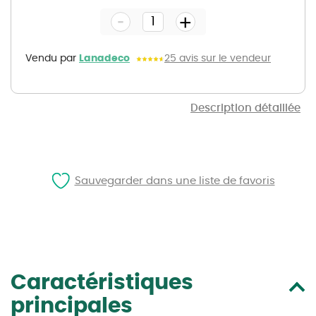
the
-
beginning
+
of
the
images
gallery
Vendu par
Lanadeco
25 avis sur le vendeur
Description détaillée
Sauvegarder dans une liste de favoris
Caractéristiques
principales