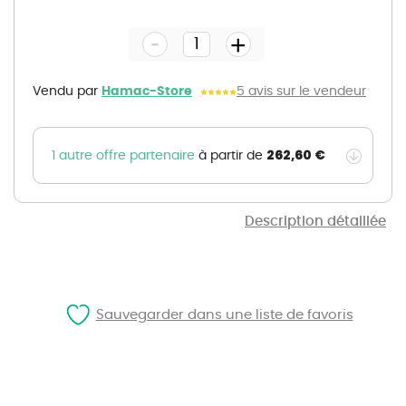
to
the
-
beginning
+
of
the
images
gallery
Vendu par
Hamac-Store
5 avis sur le vendeur
262,60 €
1 autre offre partenaire
à partir de
Description détaillée
Sauvegarder dans une liste de favoris