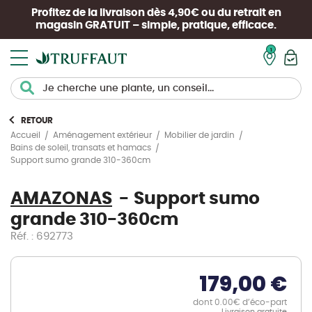
Profitez de la livraison dès 4,90€ ou du retrait en
magasin
GRATUIT
– simple, pratique, efficace.
Mon pan
RETOUR
Accueil
Aménagement extérieur
Mobilier de jardin
Bains de soleil, transats et hamacs
Support sumo grande 310-360cm
AMAZONAS
Support sumo
grande 310-360cm
Réf. : 692773
179,00 €
dont 0.00€ d’éco-part
Livraison gratuite