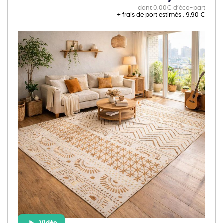
dont 0.00€ d’éco-part
+ frais de port estimés :
9,90 €
Skip
to
the
end
of
the
images
gallery
Vidéo