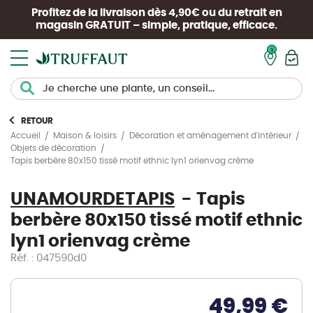
Profitez de la livraison dès 4,90€ ou du retrait en
magasin
GRATUIT
– simple, pratique, efficace.
Mon pan
RETOUR
Accueil
Maison & loisirs
Décoration et aménagement d'intérieur
Objets de décoration
Tapis berbère 80x150 tissé motif ethnic lyn1 orienvag crème
UNAMOURDETAPIS
Tapis
berbère 80x150 tissé motif ethnic
lyn1 orienvag crème
Réf. : 047590d0
49,99 €