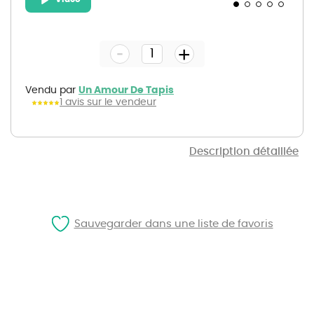
Skip
to
the
-
beginning
+
of
the
images
gallery
Vendu par
Un Amour De Tapis
1 avis sur le vendeur
Description détaillée
Sauvegarder dans une liste de favoris