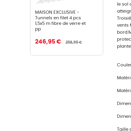
le sol
atteig
MAISON EXCLUSIVE -
Tunnels en filet 4 pcs
Troisiè
1,5x5 m fibre de verre et
vents f
pp
bord.M
protec
246,95 €
258,95 €
plantes
Couleu
Matéri
Matéri
Dimensi
Dimens
Taille 