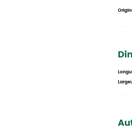
Origin
Di
Longu
Large
Aut