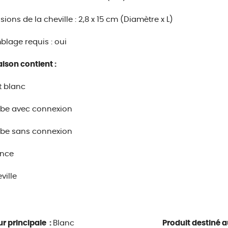
ions de la cheville : 2,8 x 15 cm (Diamètre x L)
lage requis : oui
aison contient :
et blanc
ube avec connexion
ube sans connexion
ince
ville
r principale :
Blanc
Produit destiné au