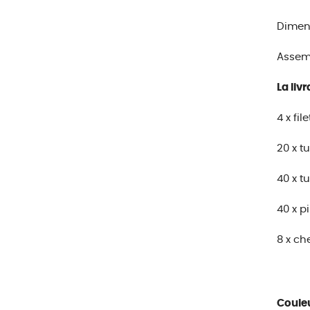
Dimens
Assemb
La livr
4 x fil
20 x t
40 x t
40 x p
8 x che
Couleu