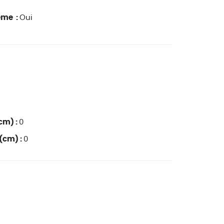
ême :
Oui
cm) :
0
(cm) :
0