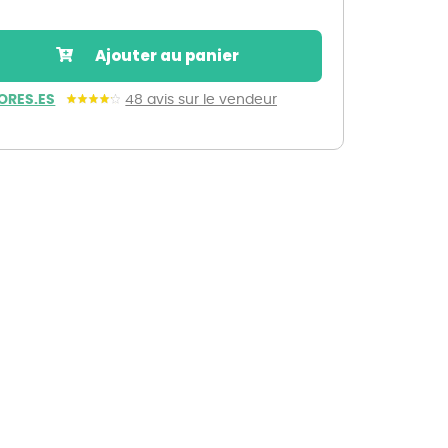
Nos marques de la nature
Découvrez nos marques
Ajouter au panier
Mon potager
Nos marques de la nature
ORES.ES
48 avis sur le vendeur
Ventes éphémères de plantes