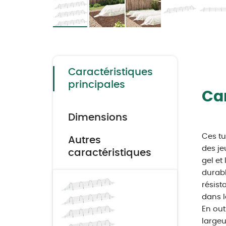
Skip
to
the
beginning
of
the
Caractéristiques
images
gallery
principales
Car
Dimensions
Ces tu
Autres
des je
caractéristiques
gel et 
durabl
résist
dans l
En out
largeu