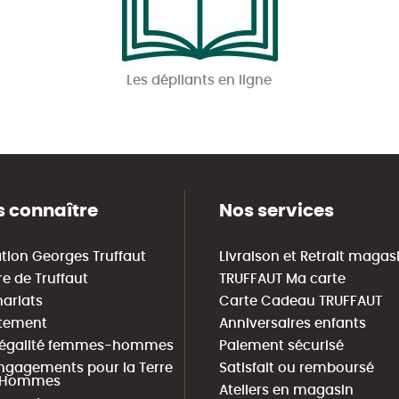
Les dépliants en ligne
 connaître
Nos services
tion Georges Truffaut
Livraison et Retrait magas
re de Truffaut
TRUFFAUT Ma carte
nariats
Carte Cadeau TRUFFAUT
tement
Anniversaires enfants
 égalité femmes-hommes
Paiement sécurisé
ngagements pour la Terre
Satisfait ou remboursé
s Hommes
Ateliers en magasin