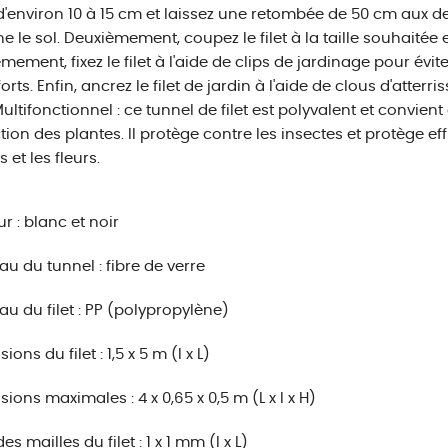
 d'environ 10 à 15 cm et laissez une retombée de 50 cm aux deu
ne le sol. Deuxièmement, coupez le filet à la taille souhaitée e
mement, fixez le filet à l'aide de clips de jardinage pour éviter
orts. Enfin, ancrez le filet de jardin à l'aide de clous d'atterri
ultifonctionnel : ce tunnel de filet est polyvalent et convien
tion des plantes. Il protège contre les insectes et protège e
 et les fleurs.
r : blanc et noir
au du tunnel : fibre de verre
au du filet : PP (polypropylène)
ons du filet : 1,5 x 5 m (l x L)
ions maximales : 4 x 0,65 x 0,5 m (L x l x H)
des mailles du filet : 1 x 1 mm (l x L)