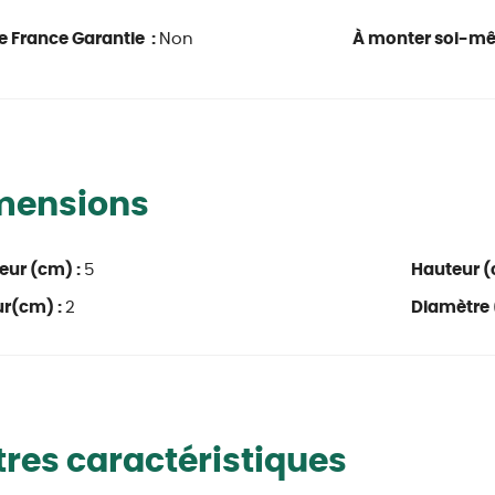
e France Garantie :
Non
À monter soi-m
mensions
eur (cm) :
5
Hauteur (
ur(cm) :
2
Diamètre 
res caractéristiques