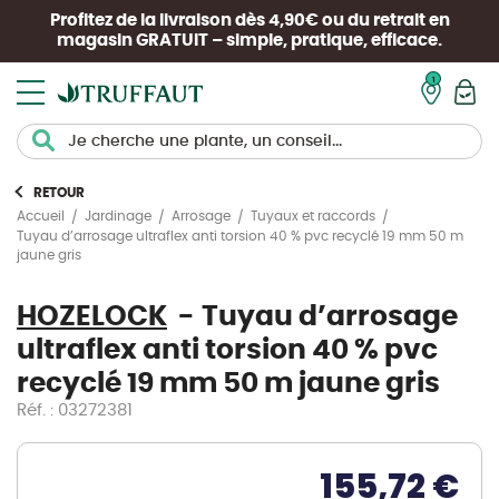
Profitez de la livraison dès 4,90€ ou du retrait en
magasin
GRATUIT
– simple, pratique, efficace.
Mon pan
RETOUR
Accueil
Jardinage
Arrosage
Tuyaux et raccords
Tuyau d’arrosage ultraflex anti torsion 40 % pvc recyclé 19 mm 50 m
jaune gris
HOZELOCK
Tuyau d’arrosage
ultraflex anti torsion 40 % pvc
recyclé 19 mm 50 m jaune gris
Réf. : 03272381
155,72 €