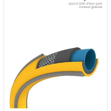
dont 0.00€ d’éco-part
Livraison gratuite
Skip
to
the
end
of
the
images
gallery