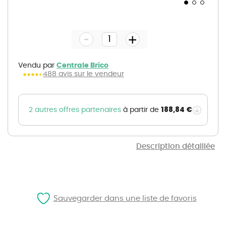
Skip
to
the
-
beginning
+
of
the
images
gallery
Vendu par
Centrale Brico
488 avis sur le vendeur
188,84 €
2 autres offres partenaires
à partir de
Description détaillée
Sauvegarder dans une liste de favoris