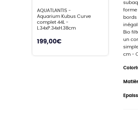
subaqu
forme 
AQUATLANTIS -
Aquarium Kubus Curve
bords 
complet 44L -
inégal
L.34xP.34xH.38cm
Bio fi
un con
199,00
€
simple
cm - Ca
Colori
Matièr
Epaiss