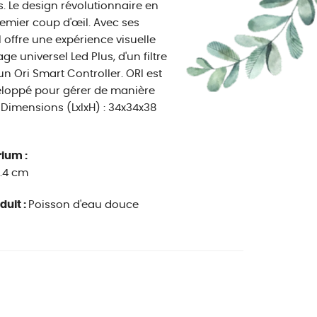
Le design révolutionnaire en
mier coup d'œil. Avec ses
l offre une expérience visuelle
 universel Led Plus, d'un filtre
un Ori Smart Controller. ORI est
éveloppé pour gérer de manière
 Dimensions (LxlxH) : 34x34x38
ium :
38.4 cm
duit :
Poisson d'eau douce