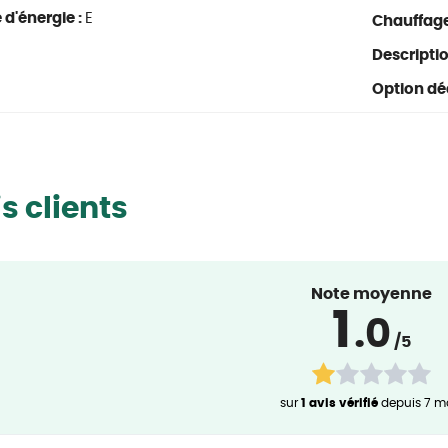
 d'énergie :
E
Chauffage 
Descripti
Option dé
s clients
Note moyenne
1
.0
/5
sur
1 avis vérifié
depuis 7 m