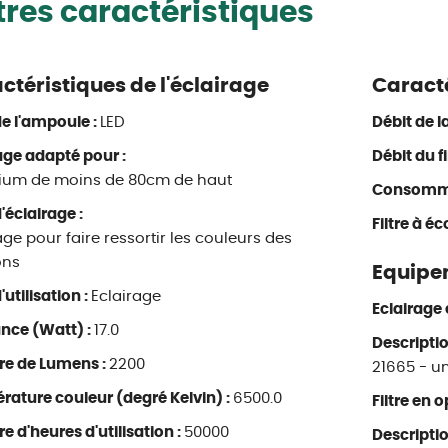
res caractéristiques
actéristiques de l'éclairage
Caract
e l'ampoule :
LED
Débit de l
age adapté pour :
Débit du fi
ium de moins de 80cm de haut
Consomma
'éclairage :
Filtre à é
age pour faire ressortir les couleurs des
ons
Equipe
'utilisation :
Eclairage
Eclairage 
nce (Watt) :
17.0
Descriptio
e de Lumens :
2200
21665 - un
ature couleur (degré Kelvin) :
6500.0
Filtre en o
 d'heures d'utilisation :
50000
Description