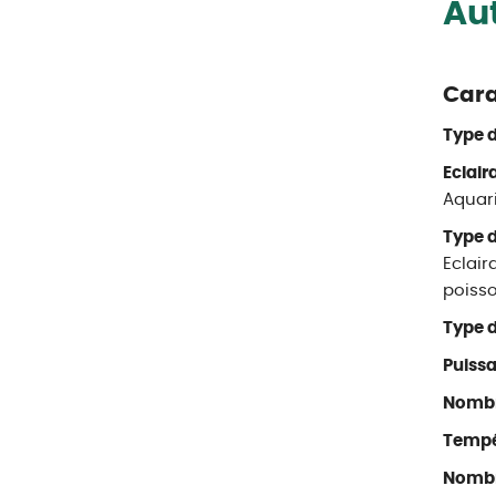
Aut
Car
Type d
Eclair
Aquar
Type d
Eclair
poiss
Type d
Puissa
Nombr
Tempér
Nombre