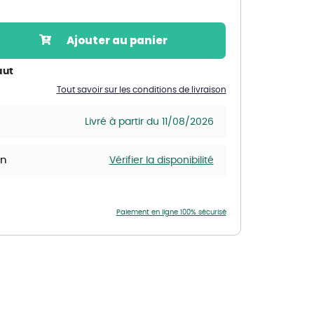
Nos marques de la nature
Découvrez nos marques
Ajouter au panier
Mon potager
Nos marques de la nature
aut
Tout savoir sur les conditions de livraison
Ventes éphémères de plantes
Livré à partir du 11/08/2026
in
Vérifier la disponibilité
Paiement en ligne 100% sécurisé