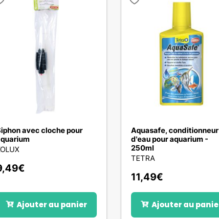
iphon avec cloche pour
Aquasafe, conditionneur
aquarium
d'eau pour aquarium -
250ml
ZOLUX
TETRA
9,49
€
11,49
€
Ajouter au panier
Ajouter au panie