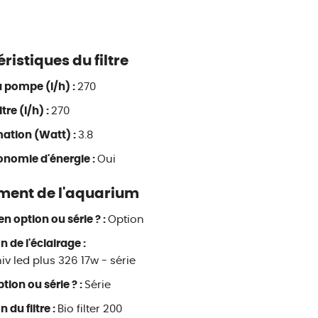
éristiques du filtre
a pompe (l/h) :
270
ltre (l/h) :
270
tion (Watt) :
3.8
conomie d'énergie :
Oui
ment de l'aquarium
en option ou série ? :
Option
n de l'éclairage :
iv led plus 326 17w - série
ption ou série ? :
Série
 du filtre :
Bio filter 200