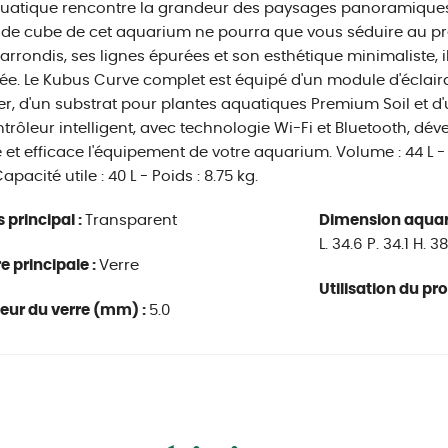
atique rencontre la grandeur des paysages panoramiques. 
de cube de cet aquarium ne pourra que vous séduire au pre
arrondis, ses lignes épurées et son esthétique minimaliste, i
ée. Le Kubus Curve complet est équipé d'un module d'éclairage
lter, d'un substrat pour plantes aquatiques Premium Soil et d'
trôleur intelligent, avec technologie Wi-Fi et Bluetooth, d
 et efficace l'équipement de votre aquarium. Volume : 44 L -
pacité utile : 40 L - Poids : 8.75 kg.
s principal :
Transparent
Dimension aquar
L. 34.6 P. 34.1 H. 
e principale :
Verre
Utilisation du pro
eur du verre (mm) :
5.0