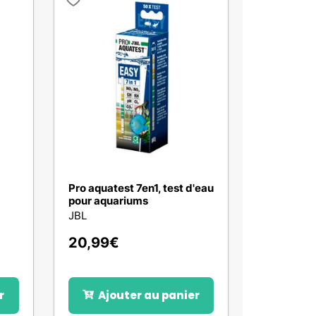
Pro aquatest 7en1, test d'eau
pour aquariums
JBL
20,99
€
r
Ajouter au panier