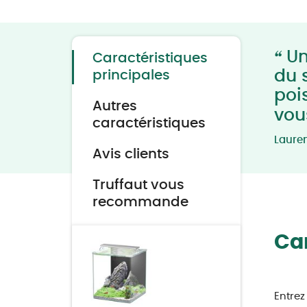
Skip
to
the
beginning
of
“
the
Un
Caractéristiques
images
gallery
du 
principales
poi
Autres
vou
caractéristiques
Laure
Avis clients
Truffaut vous
recommande
Car
Entrez