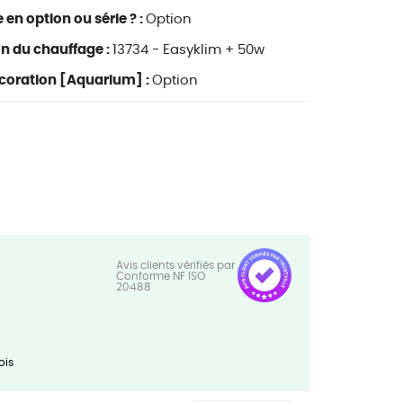
en option ou série ? :
Option
on du chauffage :
13734 - Easyklim + 50w
coration [Aquarium] :
Option
ois