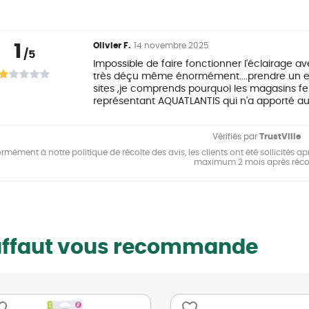
1
Olivier F.
14 novembre 2025
/5
Impossible de faire fonctionner l'éclairage ave
très déçu même énormément....prendre un e
sites ,je comprends pourquoi les magasins f
représentant AQUATLANTIS qui n'a apporté au
Vérifiés par
TrustVille
mément à notre politique de récolte des avis, les clients ont été sollicités apr
maximum 2 mois après réco
uffaut vous recommande