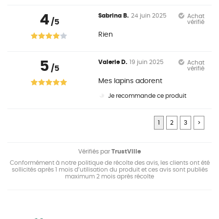
4
Sabrina B.
24 juin 2025
Achat
/5
vérifié
Rien
5
Valerie D.
19 juin 2025
Achat
/5
vérifié
Mes lapins adorent
Je recommande ce produit
1
2
3
>
Vérifiés par
TrustVille
Conformément à notre politique de récolte des avis, les clients ont été
sollicités après 1 mois d’utilisation du produit et ces avis sont publiés
maximum 2 mois après récolte