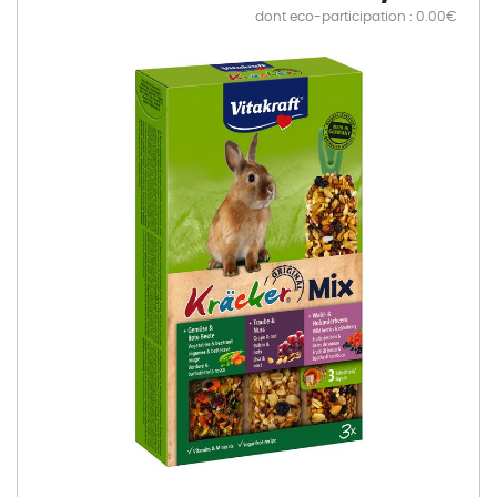
dont eco-participation : 0.00€
Skip
to
the
end
of
the
images
gallery
Skip
to