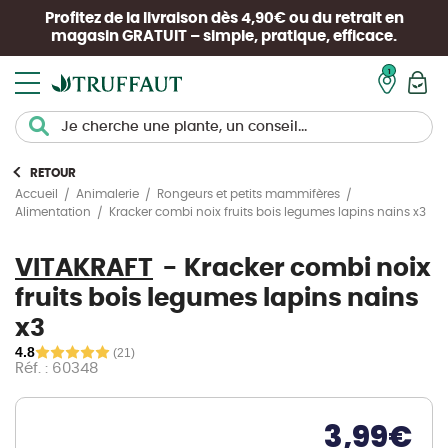
Profitez de la livraison dès 4,90€ ou du retrait en
magasin
GRATUIT
– simple, pratique, efficace.
Mon pan
RETOUR
Accueil
Animalerie
Rongeurs et petits mammifères
Kracker combi noix fruits bois legumes lapins nains x3
Alimentation
VITAKRAFT
Kracker combi noix
fruits bois legumes lapins nains
x3
4.8
(21)
Réf. : 60348
3,99
€