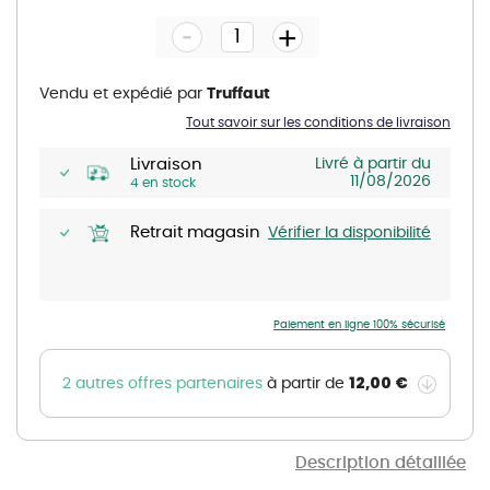
the
-
beginning
+
of
the
images
gallery
Vendu et expédié par
Truffaut
Tout savoir sur les conditions de livraison
Livraison
Livré à partir du
11/08/2026
4 en stock
Retrait magasin
Vérifier la disponibilité
Paiement en ligne 100% sécurisé
12,00 €
2 autres offres partenaires
à partir de
Description détaillée