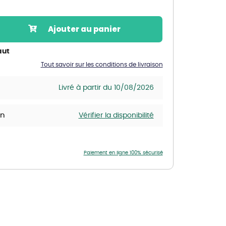
Nos marques de la nature
Découvrez nos marques
Ajouter au panier
Mon potager
Nos marques de la nature
aut
Tout savoir sur les conditions de livraison
Ventes éphémères de plantes
Livré à partir du 10/08/2026
in
Vérifier la disponibilité
Paiement en ligne 100% sécurisé