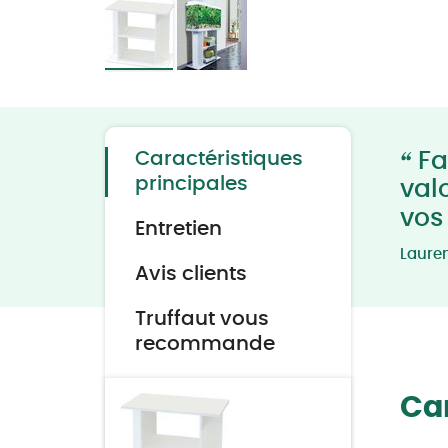
Skip
to
the
beginning
of
the
“
Caractéristiques
Fa
images
gallery
principales
val
vos
Entretien
Laure
Avis clients
Truffaut vous
recommande
Car