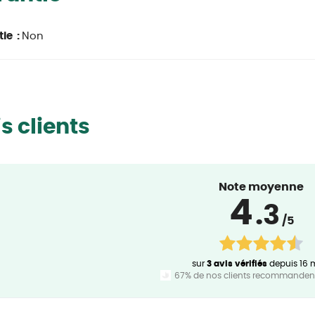
ie :
Non
s clients
Note moyenne
4
.3
/5
sur
3 avis vérifiés
depuis 16 
67% de nos clients recommandent