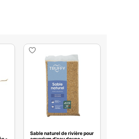
Sable naturel de rivière pour
ée -
aquarium d'eau douce -