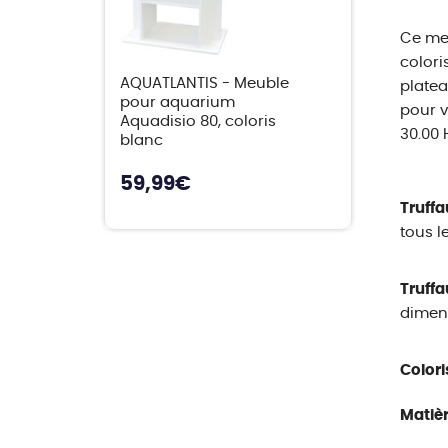
Ce meu
colori
AQUATLANTIS - Meuble
platea
pour aquarium
pour v
Aquadisio 80, coloris
30.00 
blanc
59,99
€
Truffa
tous l
Truffa
dimens
Colori
Matièr