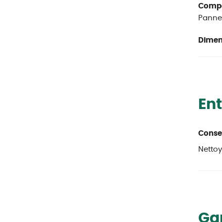
Compos
Pannea
Dimen
Ent
Consei
Nettoy
Ga