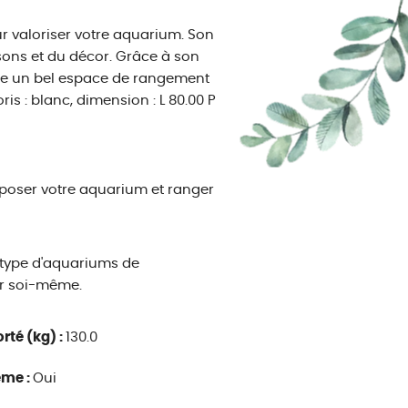
 valoriser votre aquarium. Son
sons et du décor. Grâce à son
ffre un bel espace de rangement
is : blanc, dimension : L 80.00 P
poser votre aquarium et ranger
 type d'aquariums de
er soi-même.
rté (kg) :
130.0
ême :
Oui