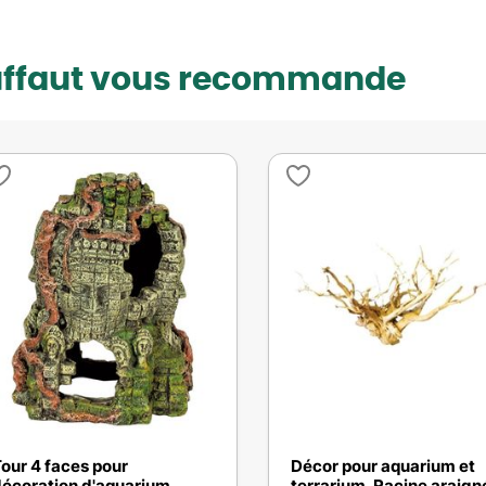
uffaut vous recommande
our 4 faces pour
Décor pour aquarium et
écoration d'aquarium
terrarium, Racine araign