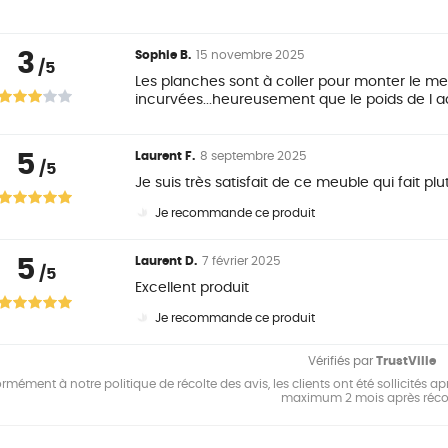
3
Sophie B.
15 novembre 2025
/5
Les planches sont à coller pour monter le me
incurvées...heureusement que le poids de l aqu
5
Laurent F.
8 septembre 2025
/5
Je suis très satisfait de ce meuble qui fait pl
Je recommande ce produit
5
Laurent D.
7 février 2025
/5
Excellent produit
Je recommande ce produit
Vérifiés par
TrustVille
mément à notre politique de récolte des avis, les clients ont été sollicités apr
maximum 2 mois après réco