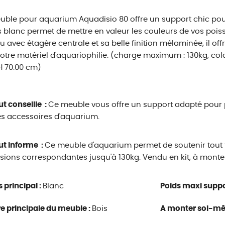
ble pour aquarium Aquadisio 80 offre un support chic pour
s blanc permet de mettre en valeur les couleurs de vos pois
u avec étagère centrale et sa belle finition mélaminée, il o
otre matériel d'aquariophilie. (charge maximum : 130kg, color
H 70.00 cm)
ut conseille :
Ce meuble vous offre un support adapté pour 
es accessoires d'aquarium.
ut informe :
Ce meuble d'aquarium permet de soutenir tout
ions correspondantes jusqu'à 130kg. Vendu en kit, à mont
s principal :
Blanc
Poids maxi suppo
e principale du meuble :
Bois
A monter soi-m